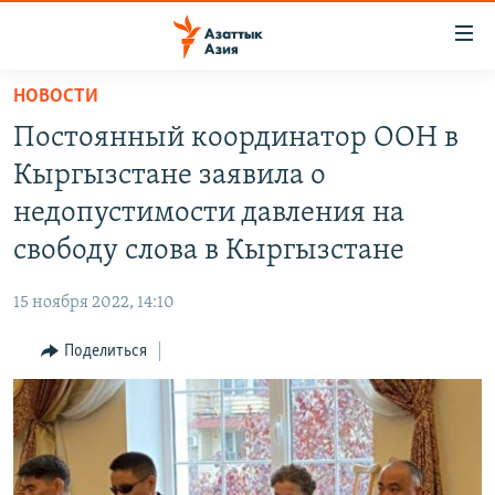
Доступность
ссылок
Вернуться
НОВОСТИ
к
ЦЕНТРАЛЬНАЯ АЗИЯ
Постоянный координатор ООН в
основному
НОВОСТИ
КАЗАХСТАН
содержанию
Кыргызстане заявила о
ВОЙНА В УКРАИНЕ
Вернутся
КЫРГЫЗСТАН
недопустимости давления на
к
НА ДРУГИХ ЯЗЫКАХ
УЗБЕКИСТАН
свободу слова в Кыргызстане
главной
ТАДЖИКИСТАН
ҚАЗАҚША
навигации
ПОДПИШИТЕСЬ НА НАС В СОЦСЕТЯХ
15 ноября 2022, 14:10
Вернутся
КЫРГЫЗЧА
к
Поделиться
ЎЗБЕКЧА
поиску
ТОҶИКӢ
Все сайты РСЕ/РС
TÜRKMENÇE