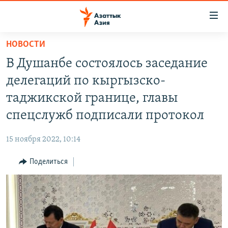
Доступность
ссылок
Вернуться
НОВОСТИ
к
ЦЕНТРАЛЬНАЯ АЗИЯ
В Душанбе состоялось заседание
основному
НОВОСТИ
КАЗАХСТАН
содержанию
делегаций по кыргызско-
ВОЙНА В УКРАИНЕ
Вернутся
КЫРГЫЗСТАН
таджикской границе, главы
к
НА ДРУГИХ ЯЗЫКАХ
УЗБЕКИСТАН
спецслужб подписали протокол
главной
ТАДЖИКИСТАН
ҚАЗАҚША
навигации
ПОДПИШИТЕСЬ НА НАС В СОЦСЕТЯХ
15 ноября 2022, 10:14
Вернутся
КЫРГЫЗЧА
к
Поделиться
ЎЗБЕКЧА
поиску
ТОҶИКӢ
Все сайты РСЕ/РС
TÜRKMENÇE