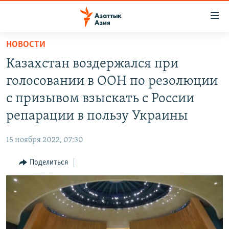
Доступность
ссылок
Вернуться
НОВОСТИ
к
ЦЕНТРАЛЬНАЯ АЗИЯ
Казахстан воздержался при
основному
НОВОСТИ
КАЗАХСТАН
содержанию
голосовании в ООН по резолюции
ВОЙНА В УКРАИНЕ
Вернутся
КЫРГЫЗСТАН
с призывом взыскать с России
к
НА ДРУГИХ ЯЗЫКАХ
УЗБЕКИСТАН
репарации в пользу Украины
главной
ТАДЖИКИСТАН
ҚАЗАҚША
навигации
ПОДПИШИТЕСЬ НА НАС В СОЦСЕТЯХ
15 ноября 2022, 07:30
Вернутся
КЫРГЫЗЧА
к
Поделиться
ЎЗБЕКЧА
поиску
ТОҶИКӢ
Все сайты РСЕ/РС
TÜRKMENÇE