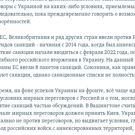
оворы с Украиной на каких-либо условиях, приемлемы
следовательно, пока преждевременно говорить о возм
ворённостей.
ЕС, Великобритания и ряд других стран ввели против 
ундов санкций - начиная с 2014 года, когда был аннек
кие санкции начали вводиться с февраля 2022 года, п
бного российского вторжения в Украину. На данный 
раны ЕС ввели 8 пакетов санкций. Союзники, как прав
ют санкции, однако санкционные списки не полность
время, на фоне успехов Украины на фронте, всё чаще и
условиях мирных переговоров с Россией и о том, могло
ятие санкций частью обсуждений. В Вашингтоне счита
чале мирных переговоров должен принять Киев. Украи
льно не против переговоров, но выдвигает условия, г
вод российских войск с аннексированных территорий,