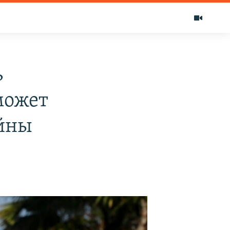
ь
может
ойны