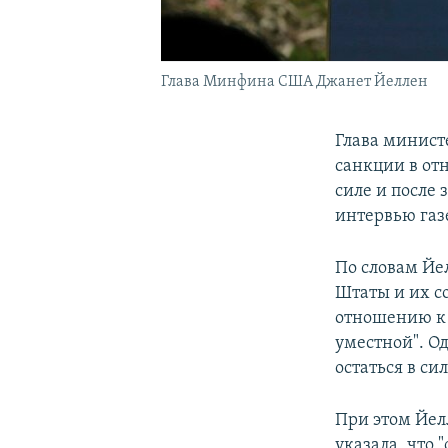
Глава Минфина США Джанет Йеллен
Глава минист
санкции в от
силе и после 
интервью газ
По словам Йе
Штаты и их 
отношению к 
уместной". Од
остаться в сил
При этом Йел
указала, что 