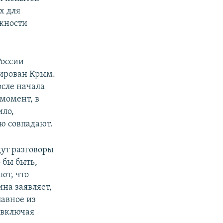
х для
ожности
России
сирован Крым.
осле начала
момент, в
ило,
ю совпадают.
дут разговоры
 бы быть,
ют, что
на заявляет,
лавное из
 включая