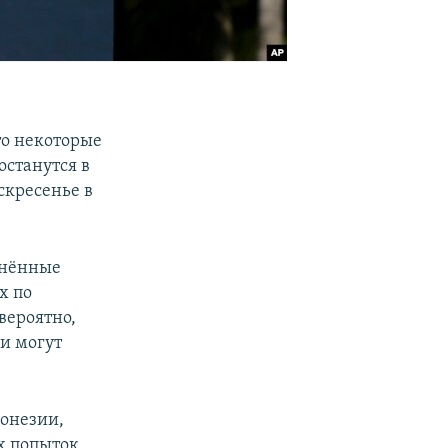
то некоторые
станутся в
скресенье в
инённые
х по
вероятно,
ии могут
донезии,
их попыток