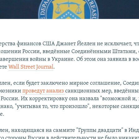
ерства финансов США Джанет Йеллен не исключает, ч
ношении России, введённые Соединёнными Штатами, о
завершения войны в Украине. Об этом она заявила в во
ете
Wall Street Journal
.
ллен, если будет заключено мирное соглашение, Соед
союзники
проведут анализ
санкционных мер, введённы
России. Их корректировку она назвала "возможной и, 
нако, "учитывая то, что произошло", некоторые санкц
е.
лен, находящаяся на саммите "Группы двадцати" в Ин
"со стороны России в действительности не было никак