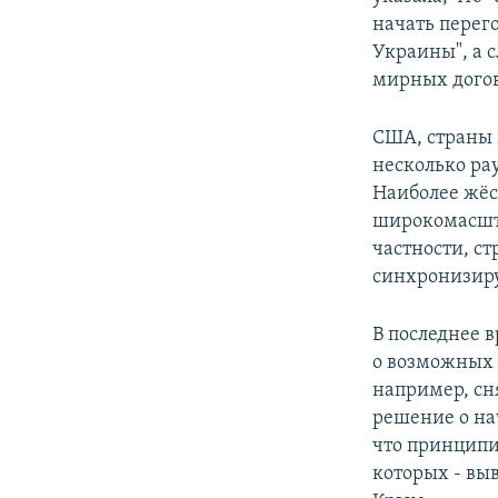
начать перег
Украины", а 
мирных дого
США, страны 
несколько ра
Наиболее жёст
широкомасшта
частности, ст
синхронизиру
В последнее 
о возможных 
например, сн
решение о на
что принципиа
которых - вы