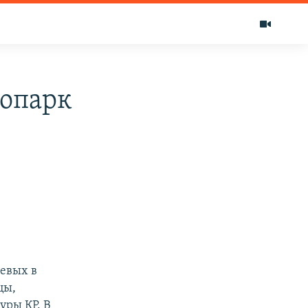
оопарк
евых в
цы,
уры КР. В