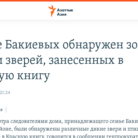
е Бакиевых обнаружен з
и зверей, занесенных в
ую книгу
21:24
ся
отра следователями дома, принадлежащего семье Баки
йоне, были обнаружены различные дикие звери и пти
в Красную книгу, говорится в сообщении генпрокурат