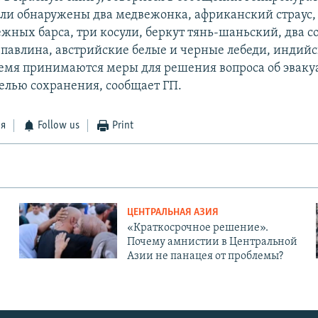
ыли обнаружены два медвежонка, африканский страус, 
жных барса, три косули, беркут тянь-шаньский, два с
павлина, австрийские белые и черные лебеди, индийс
емя принимаются меры для решения вопроса об эваку
елью сохранения, сообщает ГП.
ся
Follow us
Print
ЦЕНТРАЛЬНАЯ АЗИЯ
«Краткосрочное решение».
Почему амнистии в Центральной
Азии не панацея от проблемы?