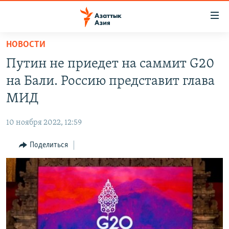
Доступность
ссылок
Вернуться
НОВОСТИ
к
ЦЕНТРАЛЬНАЯ АЗИЯ
Путин не приедет на саммит G20
основному
НОВОСТИ
КАЗАХСТАН
содержанию
на Бали. Россию представит глава
ВОЙНА В УКРАИНЕ
Вернутся
КЫРГЫЗСТАН
МИД
к
НА ДРУГИХ ЯЗЫКАХ
УЗБЕКИСТАН
главной
10 ноября 2022, 12:59
ТАДЖИКИСТАН
ҚАЗАҚША
навигации
ПОДПИШИТЕСЬ НА НАС В СОЦСЕТЯХ
Вернутся
Поделиться
КЫРГЫЗЧА
к
ЎЗБЕКЧА
поиску
ТОҶИКӢ
Все сайты РСЕ/РС
TÜRKMENÇE