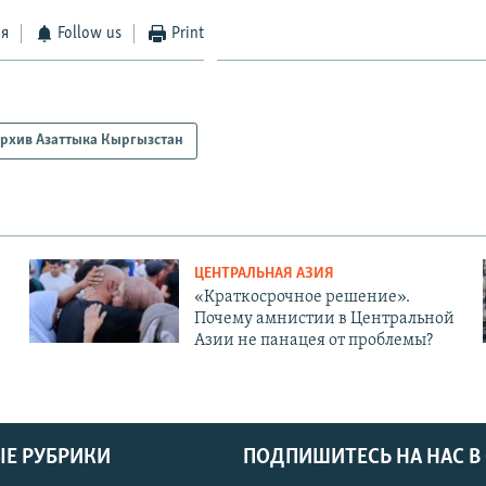
ся
Follow us
Print
рхив Азаттыка Кыргызстан
ЦЕНТРАЛЬНАЯ АЗИЯ
«Краткосрочное решение».
Почему амнистии в Центральной
Азии не панацея от проблемы?
Е РУБРИКИ
ПОДПИШИТЕСЬ НА НАС В