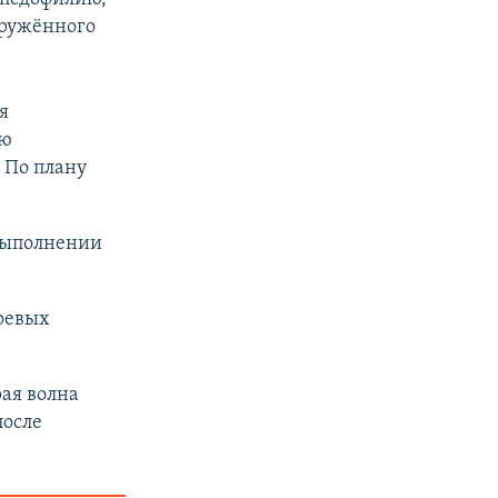
оружённого
я
ию
. По плану
выполнении
оевых
рая волна
после