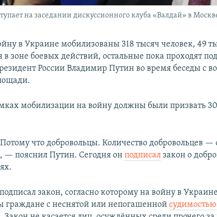
упает на заседании дискуссионного клуба «Валдай» в Москв
ойну в Украине мобилизованы 318 тысяч человек, 49 т
 в зоне боевых действий, остальные пока проходят под
резидент России Владимир Путин во время беседы с в
лощади.
амках мобилизации на войну должны были призвать 3
 Потому что добровольцы. Количество добровольцев — 
, — пояснил Путин. Сегодня он
подписал
закон о добр
ях.
подписал закон, согласно которому на войну в Украине
ы граждане с неснятой или непогашенной
судимостью
. Закон не касается лиц, осуждённых среди прочего за