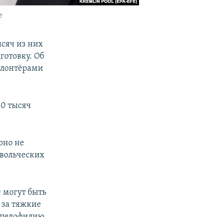
е
ысяч из них
готовку. Об
олонтёрами
00 тысяч
оно не
овольческих
 могут быть
за тяжкие
 педофилию,