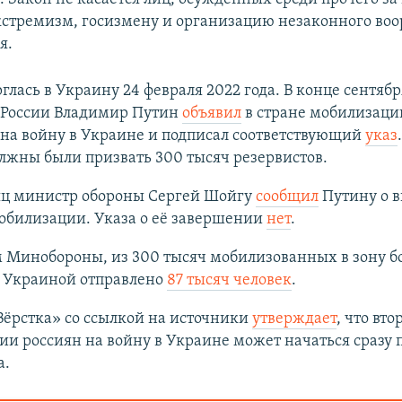
кстремизм, госизмену и организацию незаконного во
я.
рглась в Украину 24 февраля 2022 года. В конце сентябр
 России Владимир Путин
объявил
в стране мобилизац
на войну в Украине и подписал соответствующий
указ
лжны были призвать 300 тысяч резервистов.
яц министр обороны Сергей Шойгу
сообщил
Путину о 
обилизации. Указа о её завершении
нет
.
 Минобороны, из 300 тысяч мобилизованных в зону б
с Украиной отправлено
87 тысяч человек
.
Вёрстка» со ссылкой на источники
утверждает
, что вто
и россиян на войну в Украине может начаться сразу 
а.