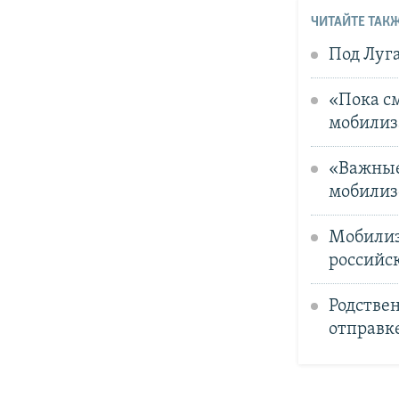
ЧИТАЙТЕ ТАКЖ
Под Луг
«Пока см
мобилиз
«Важные
мобилиз
Мобилиз
российск
Родстве
отправк