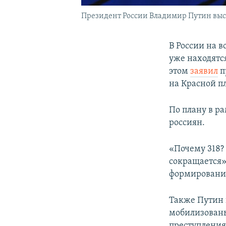
Президент России Владимир Путин выст
В России на в
уже находятся
этом
заявил
п
на Красной п
По плану в р
россиян.
«Почему 318?
сокращается»
формировани
Также Путин 
мобилизован
преступления