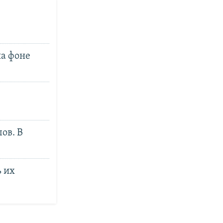
на фоне
ов. В
 их