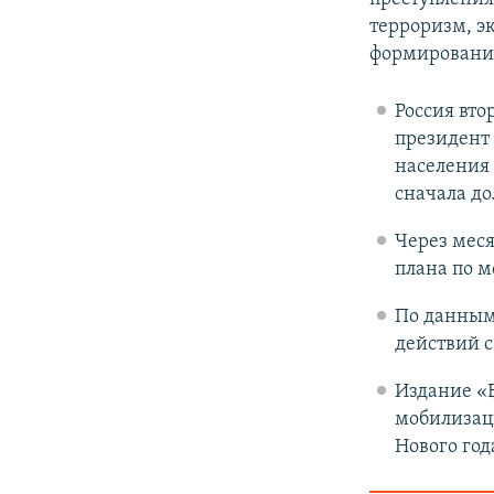
терроризм, э
формировани
Россия вто
президент
населения 
сначала до
Через мес
плана по м
По данным
действий 
Издание «
мобилизаци
Нового год