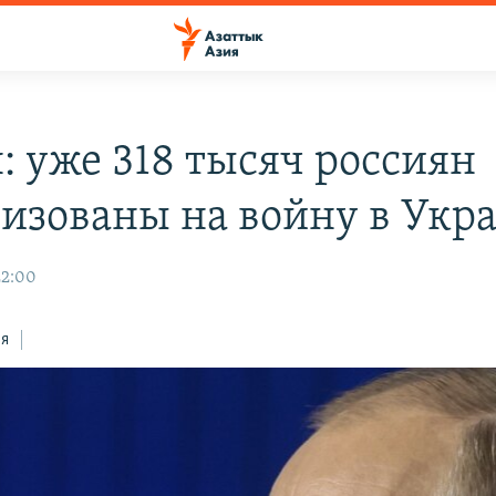
: уже 318 тысяч россиян
изованы на войну в Укр
22:00
ся