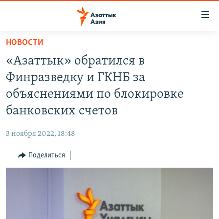
Доступность
ссылок
Вернуться
НОВОСТИ
к
ЦЕНТРАЛЬНАЯ АЗИЯ
«Азаттык» обратился в
основному
НОВОСТИ
КАЗАХСТАН
содержанию
Финразведку и ГКНБ за
ВОЙНА В УКРАИНЕ
Вернутся
КЫРГЫЗСТАН
объяснениями по блокировке
к
НА ДРУГИХ ЯЗЫКАХ
УЗБЕКИСТАН
банковских счетов
главной
ТАДЖИКИСТАН
ҚАЗАҚША
навигации
ПОДПИШИТЕСЬ НА НАС В СОЦСЕТЯХ
3 ноября 2022, 18:48
Вернутся
КЫРГЫЗЧА
к
Поделиться
ЎЗБЕКЧА
поиску
ТОҶИКӢ
Все сайты РСЕ/РС
TÜRKMENÇE