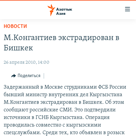
Доступность
ссылок
Вернуться
НОВОСТИ
к
ЦЕНТРАЛЬНАЯ АЗИЯ
М.Конгантиев экстрадирован в
основному
НОВОСТИ
КАЗАХСТАН
содержанию
Бишкек
ВОЙНА В УКРАИНЕ
Вернутся
КЫРГЫЗСТАН
к
26 апреля 2010, 14:00
НА ДРУГИХ ЯЗЫКАХ
УЗБЕКИСТАН
главной
Поделиться
ТАДЖИКИСТАН
ҚАЗАҚША
навигации
ПОДПИШИТЕСЬ НА НАС В СОЦСЕТЯХ
Вернутся
Задержанный в Москве струдниками ФСБ России
КЫРГЫЗЧА
к
бывший министр внутренних дел Кыргызстана
ЎЗБЕКЧА
поиску
М.Конгантиев экстрадирован в Бишкек. Об этом
ТОҶИКӢ
Все сайты РСЕ/РС
сообщают российские СМИ. Это подтвердили
источники в ГСНБ Кыргызстана. Операция
TÜRKMENÇE
проводилась совместно с кыргызскими
спецслужбами. Среди тех, кто объявлен в розыск