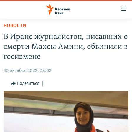
Доступность
ссылок
Вернуться
НОВОСТИ
к
ЦЕНТРАЛЬНАЯ АЗИЯ
В Иране журналисток, писавших о
основному
НОВОСТИ
КАЗАХСТАН
содержанию
смерти Махсы Амини, обвинили в
ВОЙНА В УКРАИНЕ
Вернутся
КЫРГЫЗСТАН
госизмене
к
НА ДРУГИХ ЯЗЫКАХ
УЗБЕКИСТАН
главной
30 октября 2022, 08:03
ТАДЖИКИСТАН
ҚАЗАҚША
навигации
ПОДПИШИТЕСЬ НА НАС В СОЦСЕТЯХ
Вернутся
Поделиться
КЫРГЫЗЧА
к
ЎЗБЕКЧА
поиску
ТОҶИКӢ
Все сайты РСЕ/РС
TÜRKMENÇE