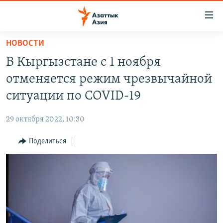
Доступность
ссылок
Вернуться
НОВОСТИ
к
ЦЕНТРАЛЬНАЯ АЗИЯ
В Кыргызстане с 1 ноября
основному
НОВОСТИ
КАЗАХСТАН
содержанию
отменяется режим чрезвычайной
ВОЙНА В УКРАИНЕ
Вернутся
КЫРГЫЗСТАН
ситуации по COVID-19
к
НА ДРУГИХ ЯЗЫКАХ
УЗБЕКИСТАН
главной
29 октября 2022, 10:30
ТАДЖИКИСТАН
ҚАЗАҚША
навигации
ПОДПИШИТЕСЬ НА НАС В СОЦСЕТЯХ
Вернутся
Поделиться
КЫРГЫЗЧА
к
ЎЗБЕКЧА
поиску
ТОҶИКӢ
Все сайты РСЕ/РС
TÜRKMENÇE