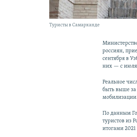
Туристы в Самарканде
Министерство
россиян, прие
сентября в У
них — с июля
Реальное чис
быть выше за 
мобилизации
По данным Го
туристов из Р
итогами 2021 