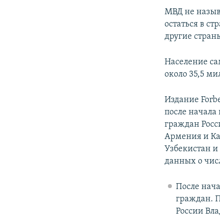
МВД не назыв
остаться в ст
другие стран
Население сам
около 35,5 ми
Издание Forb
после начала
граждан Росс
Армения и Ка
Узбекистан и
данных о чис
После нача
граждан. П
России Вл