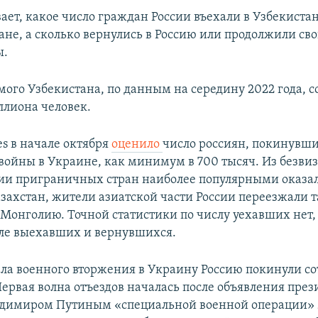
ает, какое число граждан России въехали в Узбекистан
ране, а сколько вернулись в Россию или продолжили сво
ы.
ого Узбекистана, по данным на середину 2022 года, с
ллиона человек.
es в начале октября
оценило
число россиян, покинувш
 войны в Украине, как минимум в 700 тысяч. Из безви
ии приграничных стран наиболее популярными оказал
захстан, жители азиатской части России переезжали т
 Монголию. Точной статистики по числу уехавших нет,
ле выехавших и вернувшихся.
ла военного вторжения в Украину Россию покинули со
ервая волна отъездов началась после объявления пре
адимиром Путиным «специальной военной операции» 2