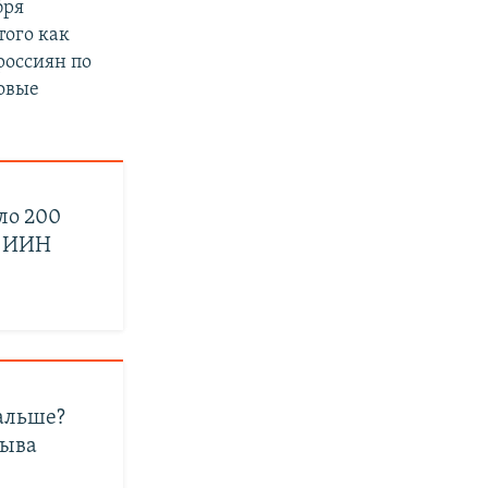
бря
того как
россиян по
овые
ло 200
а ИИН
альше?
лыва