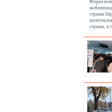
Вторая вол
мобилизаци
страны Евр
шенгенски
страны, в 