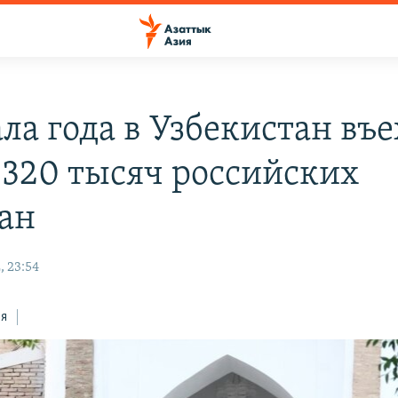
ала года в Узбекистан въ
 320 тысяч российских
ан
, 23:54
ся