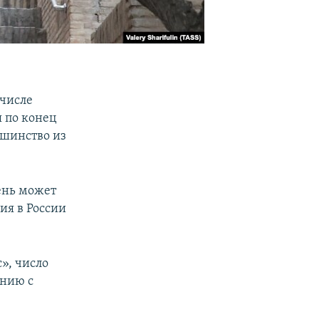
 числе
я по конец
ьшинство из
ень может
ния в России
», число
ению с