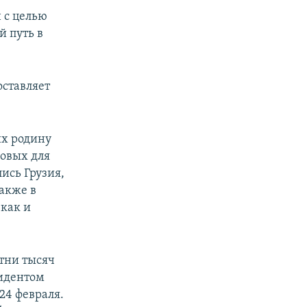
 с целью
й путь в
оставляет
их родину
зовых для
ись Грузия,
акже в
 как и
тни тысяч
зидентом
4 февраля.