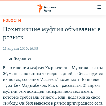
Доступность
ссылок
Вернуться
НОВОСТИ
к
ЦЕНТРАЛЬНАЯ АЗИЯ
Похитившие муфтия объявлены в
основному
НОВОСТИ
КАЗАХСТАН
содержанию
розыск
ВОЙНА В УКРАИНЕ
Вернутся
КЫРГЫЗСТАН
к
23 апреля 2010, 16:05
НА ДРУГИХ ЯЗЫКАХ
УЗБЕКИСТАН
главной
Поделиться
ТАДЖИКИСТАН
ҚАЗАҚША
навигации
ПОДПИШИТЕСЬ НА НАС В СОЦСЕТЯХ
Вернутся
В похищении муфтия Кыргызстана Муратаалы ажы
КЫРГЫЗЧА
к
Жуманова повинны четверо парней, сейчас ведется
ЎЗБЕКЧА
поиску
их поиск, сообщил “Азаттык” комендант Бишкеке
ТОҶИКӢ
Все сайты РСЕ/РС
Туратбек Мадылбеков. Как он рассказал, 21 апреля
муфтий был похищен четырмя неизвестными,
TÜRKMENÇE
которые требовали от него 1 млн. долларов за свою
свободу. Он был вывезен в район пригородного села