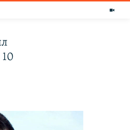
ил
 10