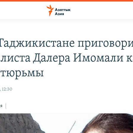
 Таджикистане приговор
листа Далера Имомали к
 тюрьмы
 12:30
ся