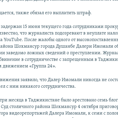
щается, также обязал его выплатить штраф.
задержан 15 июня текущего года сотрудниками проку
известно, что журналиста подозревают в неуплате нало
а YouTube. После жалобы одного от высокопоставленн
района Шохмансур города Душанбе Далери Имомали о
ии заведомо ложных сведений о преступлении. Журна
бвинение в сотрудничестве с запрещенным в Таджики
 движением «Группа 24».
движения заявило, что Далер Имомали никогда не состо
мел с ним никакого сотрудничества.
 три месяца в Таджикистане было арестовано семь блог
 Суд столичного района Шохмансур 4 октября пригов
втора видеорепортажей Далера Имомали, к семи с поло