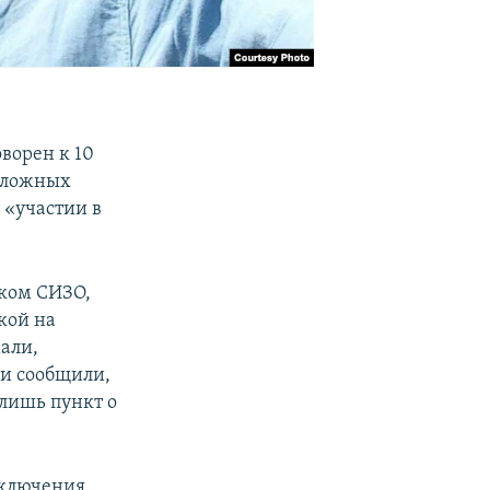
ворен к 10
о ложных
 «участии в
ском СИЗО,
кой на
али,
и сообщили,
 лишь пункт о
аключения.