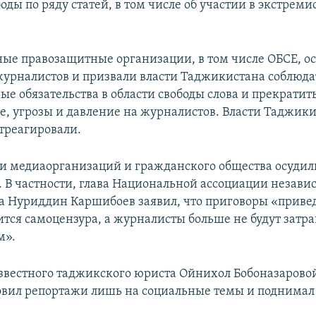
ды по ряду статей, в том числе об участии в экстреми
е правозащитные организации, в том числе ОБСЕ, о
урналистов и призвали власти Таджикистана соблюда
е обязательства в области свободы слова и прекратит
е, угрозы и давление на журналистов. Власти Таджики
треагировали.
и медиаорганизаций и гражданского общества осудил
 В частности, глава Национальной ассоциации неза
 Нуриддин Каршибоев заявил, что приговоры «приведу
ится самоцензура, а журналисты больше не будут затр
м».
вестного таджикского юриста Ойнихол Бобоназарово
вил репортажи лишь на социальные темы и поднимал