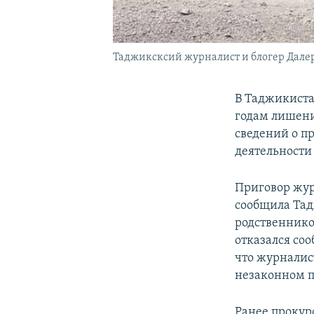
Таджиксксий журналист и блогер Дал
В Таджикиста
годам лишени
сведений о п
деятельности
Приговор жур
сообщила Тад
родственнико
отказался со
что журналис
незаконном п
Ранее прокур