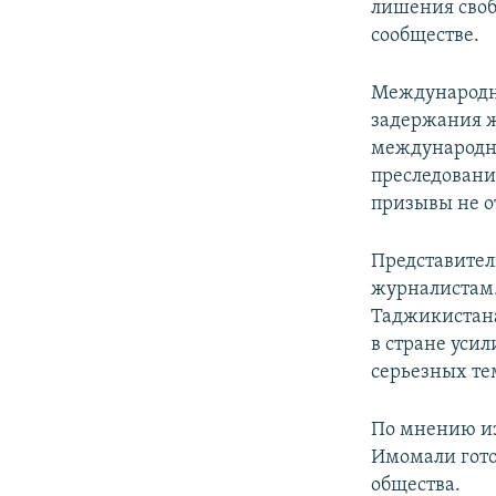
лишения свобо
сообществе.
Международны
задержания ж
международны
преследовани
призывы не о
Представител
журналистам.
Таджикистана
в стране усил
серьезных те
По мнению из
Имомали гото
общества.