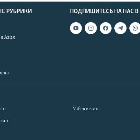
Е РУБРИКИ
ПОДПИШИТЕСЬ НА НАС В
я Азия
века
тан
Узбекистан
тан