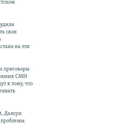
стском
судили
ть свои
ь
стана на эти
и приговоры
висимых СМИ
т к тому, что
агивать
й, Далери
 проблемы