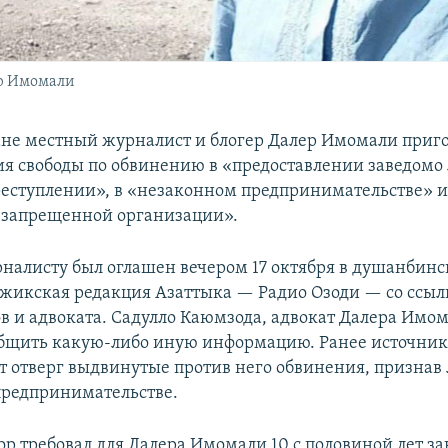
ер Имомали
не местный журналист и блогер Далер Имомали приго
я свободы по обвинению в «предоставлении заведом
реступлении», в «незаконном предпринимательстве» и
 запрещенной организации».
налисту был оглашен вечером 17 октября в душанбин
жикская редакция Азаттыка — Радио Озоди — со ссыл
в и адвоката. Садулло Каюмзода, адвокат Далера Имом
общить какую-либо иную информацию. Ранее источник
т отверг выдвинутые против него обвинения, признав
редпринимательстве.
ор требовал для Далера Имомали 10 с половиной лет з