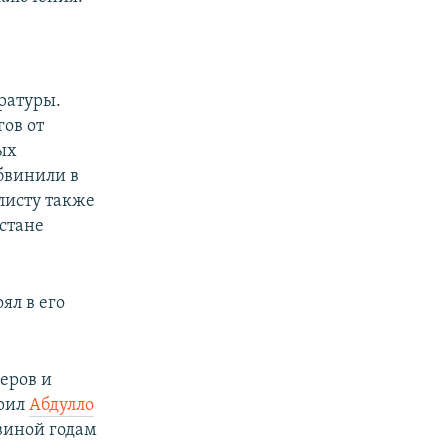
ратуры.
гов от
ых
бвинили в
листу также
стане
ял в его
еров и
орил
Абдулло
виной годам