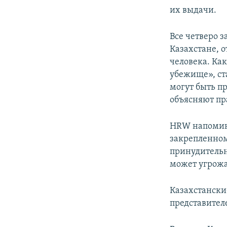
их выдачи.
Все четверо 
Казахстане, 
человека. Ка
убежище», ст
могут быть п
объясняют п
HRW напоминае
закрепленном
принудительн
может угрожа
Казахстански
представител