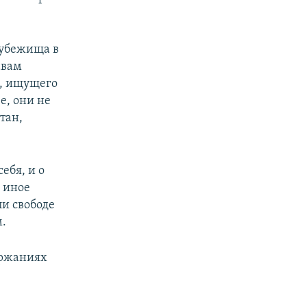
 убежища в
авам
а, ищущего
е, они не
тан,
ебя, и о
 иное
и свободе
м.
ержаниях