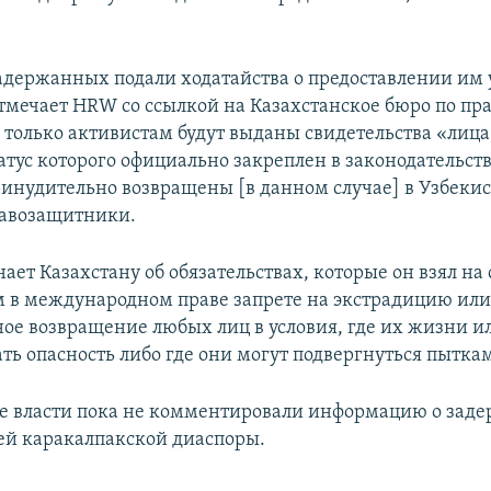
задержанных подали ходатайства о предоставлении им
отмечает HRW со ссылкой на Казахстанское бюро по пр
к только активистам будут выданы свидетельства «лиц
атус которого официально закреплен в законодательств
ринудительно возвращены [в данном случае] в Узбекис
равозащитники.
т Казахстану об обязательствах, которые он взял на с
 в международном праве запрете на экстрадицию или
ое возвращение любых лиц в условия, где их жизни ил
ть опасность либо где они могут подвергнуться пытка
е власти пока не комментировали информацию о зад
ей каракалпакской диаспоры.