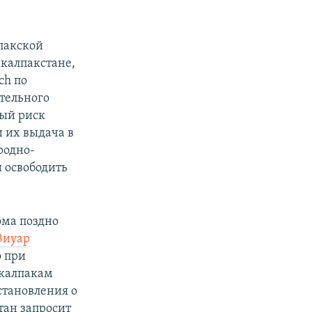
лпакской
акалпакстане,
ch по
тельного
ный риск
 их выдача в
родно-
и освободить
ома поздно
Зиуар
о при
акалпакам
становления о
тан запросит