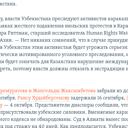
истана.
му, власти Узбекистана преследуют активистов карака
амках жесткого подавления июльских протестов в Кар
ра Риттман, старший исследователь Human Rights Wat
Азии. — Нет никаких сомнений, что в случае принуди
в Узбекистан этим активистам будет угрожать серьез
тически мотивированного уголовного преследования, и
ии будет означать для Казахстана нарушение междуна
рета, поэтому власти должны отказать в экстрадиции 
оремуратова и Жангельды Жаксымбетова
забрали из д
ентября.
Раису Худайбергенову
задержали 16 сентября,
у
— 4 октября. Представители диаспоры сообщили, чт
присутствовали узбекские силовики. Вменяемые кар
вного кодекса не обнародованы. Суд в Алматы вынес по
х под стражу на 40 дней. Как предполагается, Узбекис