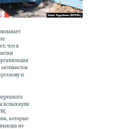
ризывает
не
т, что в
ически
организация
 активистов
ергенову и
уверенного
ом вспыхнули
W,
на, которые
 выхода из