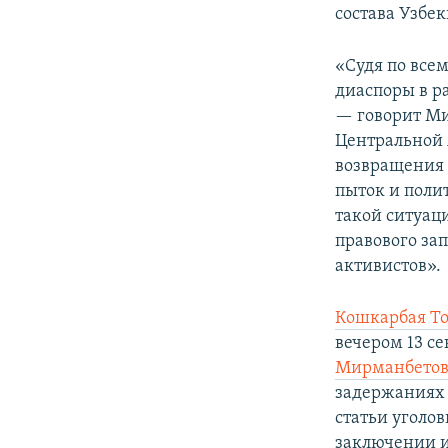
состава Узбек
«Судя по все
диаспоры в р
— говорит Ми
Центральной 
возвращения 
пыток и поли
такой ситуац
правового зап
активистов».
Кошкарбая Т
вечером 13 с
Мирманбетов
задержаниях 
статьи уголо
заключении и