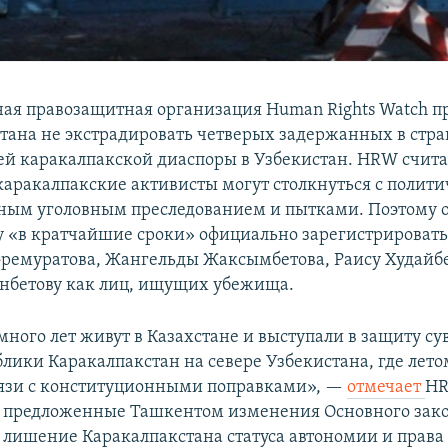
я правозащитная организация Human Rights Watch п
стана не экстрадировать четверых задержанных в стра
ей каракалпакской диаспоры в Узбекистан. HRW считае
каракалпакские активисты могут столкнуться с полит
ным уголовным преследованием и пытками. Поэтому 
у «в кратчайшие сроки» официально зарегистрировать
ремуратова, Жангельды Жаксымбетова, Раису Худайб
нбетову как лиц, ищущих убежища.
много лет живут в Казахстане и выступали в защиту с
ублики Каракалпакстан на севере Узбекистана, где лет
вязи с конституционными поправками», —
отмечает
HR
 предложенные Ташкентом изменения Основного зако
 лишение Каракалпакстана статуса автономии и права