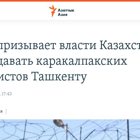
ризывает власти Казахс
давать каракалпакских
истов Ташкенту
 17:43
ся