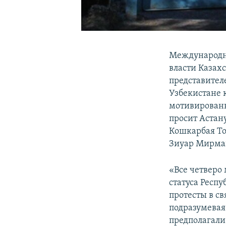
Международна
власти Казах
представител
Узбекистане 
мотивирован
просит Астан
Кошкарбая То
Зиуар Мирма
«Все четверо 
статуса Респ
протесты в с
подразумевая
предполагали