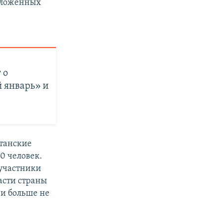
едложенных
 о
 январь» и
станские
0 человек.
 участники
асти страны
 и больше не