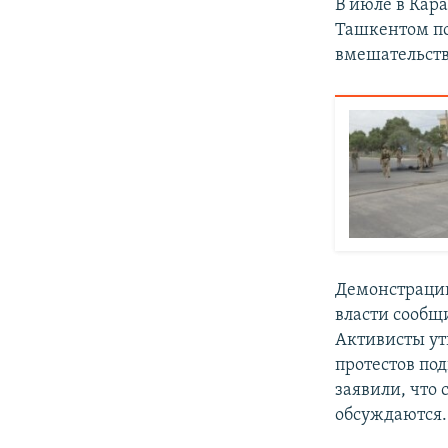
В июле в Кар
Ташкентом по
вмешательств
Демонстрации
власти сообщ
Активисты ут
протестов по
заявили, что
обсуждаются.