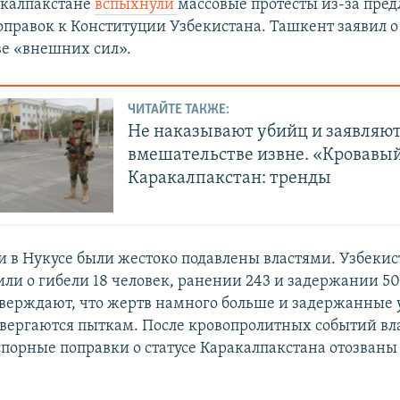
акалпакстане
вспыхнули
массовые протесты из-за пр
правок к Конституции Узбекистана. Ташкент заявил о
е «внешних сил».
ЧИТАЙТЕ ТАКЖЕ:
Не наказывают убийц и заявляют
вмешательстве извне. «Кровавый
Каракалпакстан: тренды
 в Нукусе были жестоко подавлены властями. Узбеки
или о гибели 18 человек, ранении 243 и задержании 50
верждают, что жертв намного больше и задержанные
двергаются пыткам. После кровопролитных событий вл
 спорные поправки о статусе Каракалпакстана отозваны