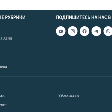
Е РУБРИКИ
ПОДПИШИТЕСЬ НА НАС В
я Азия
века
тан
Узбекистан
тан