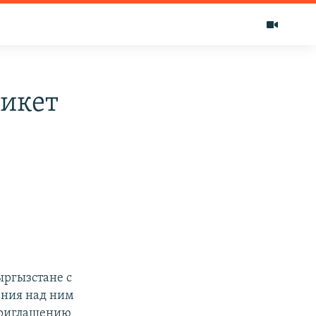
пикет
ыргызстане с
ения над ним
 приглашению