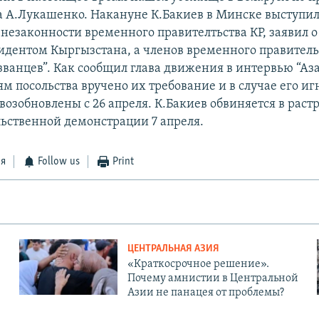
а А.Лукашенко. Накануне К.Бакиев в Минске выступил
незаконности временного правителтьства КР, заявил о 
зидентом Кыргызстана, а членов временного правитель
званцев”. Как сообщил глава движения в интервью “Аза
ям посольства вручено их требование и в случае его и
возобновлены с 26 апреля. К.Бакиев обвиняется в раст
ьственной демонстрации 7 апреля.
ся
Follow us
Print
ЦЕНТРАЛЬНАЯ АЗИЯ
«Краткосрочное решение».
Почему амнистии в Центральной
Азии не панацея от проблемы?