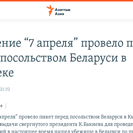
ние “7 апреля” провело 
 посольством Беларуси в
еке
21:32
ся
апреля” провело пикет перед посольством Беларуси в К
выдачи свергнутого президента К.Бакиева для провед
ний в настоящее время нашел убежище в Беларуси по