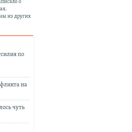
аписало о
ах.
ны из других
усилия по
нфликта на
лось чуть