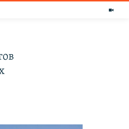
тов
х