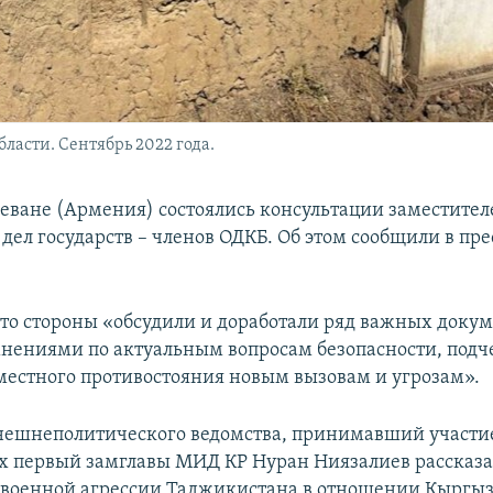
ласти. Сентябрь 2022 года.
Ереване (Армения) состоялись консультации заместите
дел государств – членов ОДКБ. Об этом сообщили в пр
что стороны «обсудили и доработали ряд важных докум
нениями по актуальным вопросам безопасности, подч
местного противостояния новым вызовам и угрозам».
ешнеполитического ведомства, принимавший участи
х первый замглавы МИД КР Нуран Ниязалиев рассказа
 военной агрессии Таджикистана в отношении Кыргыз