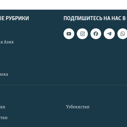
Е РУБРИКИ
ПОДПИШИТЕСЬ НА НАС В
я Азия
века
тан
Узбекистан
тан