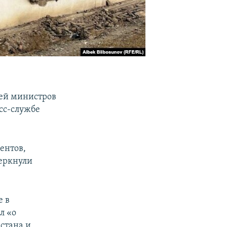
лей министров
есс-службе
ентов,
еркнули
е в
л «о
стана и