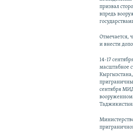
призвал стор
впредь воору
государствам
Отмечается, 
и внести доп
14-17 сентяб
масштабное с
Кыргызстана,
приграничны
сентября МИД
вооруженном 
Таджикистана
Министерство
приграничног