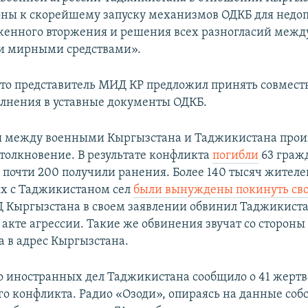
оны к скорейшему запуску механизмов ОДКБ для нед
женного вторжения и решения всех разногласий межд
и мирными средствами».
что представитель МИД КР предложил принять совмест
олнения в уставные документы ОДКБ.
ря между военными Кыргызстана и Таджикистана про
толкновение. В результате конфликта
погибли
63 граж
 почти 200 получили ранения. Более 140 тысяч жителе
х с Таджикистаном сел
были вынуждены покинуть св
 Кыргызстана в своем заявлении обвинил Таджикиста
акте агрессии. Такие же обвинения звучат со стороны
 в адрес Кыргызстана.
 иностранных дел Таджикистана сообщило о 41 жертв
о конфликта. Радио «Озоди», опираясь на данные соб