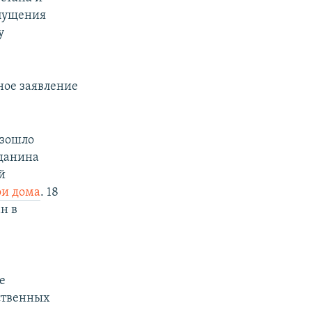
опущения
у
ное заявление
изошло
данина
й
ои дома
. 18
н в
е
ственных