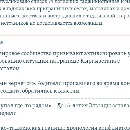
опубликовало список 74 погибших таджикистанцев и н
 в таджикских приграничных селах, магазинах и дом
данные о жертвах и пострадавших с таджикской сторо
источников не представляется возможным.
Е:
мировое сообщество призывают активизировать 
рованию ситуации на границе Кыргызстана с
станом
ын вернется». Родители пропавшего во время ко
солдата обратились к властям
упал где-то рядом»… До 15-летия Эльзады остава
недели
ко-таджикская граница: хронология конфликтов