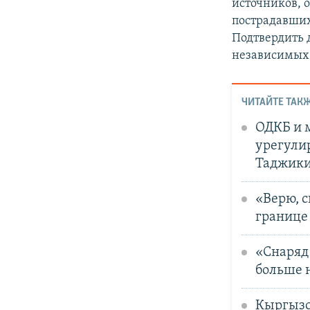
источников, 
пострадавших
Подтвердить 
независимых 
ЧИТАЙТЕ ТАКЖ
ОДКБ и 
урегули
Таджики
«Верю, с
границе 
«Снаряд 
больше 
Кыргызс