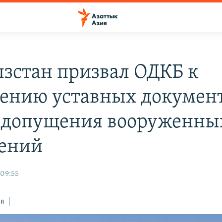
зстан призвал ОДКБ к
ению уставных докумен
едопущения вооруженны
ений
 09:55
ся