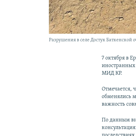
Разрушения в селе Достук Баткенской об
7 октября в 
иностранных 
МИД КР.
Отмечается, 
обменялись м
важность сов
По данным вн
консультация
последствиях