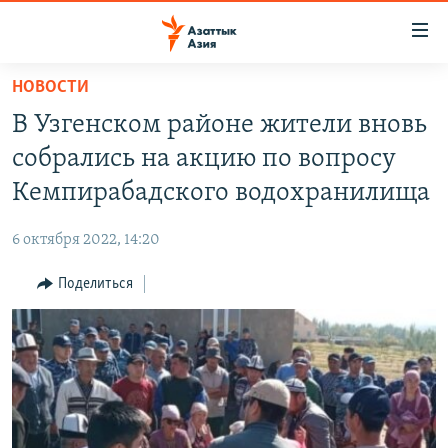
Доступность
ссылок
Вернуться
НОВОСТИ
к
ЦЕНТРАЛЬНАЯ АЗИЯ
В Узгенском районе жители вновь
основному
НОВОСТИ
КАЗАХСТАН
содержанию
собрались на акцию по вопросу
ВОЙНА В УКРАИНЕ
Вернутся
КЫРГЫЗСТАН
Кемпирабадского водохранилища
к
НА ДРУГИХ ЯЗЫКАХ
УЗБЕКИСТАН
главной
6 октября 2022, 14:20
ТАДЖИКИСТАН
ҚАЗАҚША
навигации
ПОДПИШИТЕСЬ НА НАС В СОЦСЕТЯХ
Вернутся
Поделиться
КЫРГЫЗЧА
к
ЎЗБЕКЧА
поиску
ТОҶИКӢ
Все сайты РСЕ/РС
TÜRKMENÇE