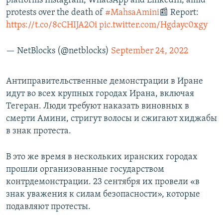
platforms Instagram, WhatsApp and LinkedIn, amid
protests over the death of
#MahsaAmini
📰 Report:
https://t.co/8cCHIJA2Oi
pic.twitter.com/Hgdayc0xgy
— NetBlocks (@netblocks)
September 24, 2022
Антиправительственные демонстрации в Иране
идут во всех крупных городах Ирана, включая
Тегеран. Люди требуют наказать виновных в
смерти Амини, стригут волосы и сжигают хиджабы
в знак протеста.
В это же время в нескольких иранских городах
прошли организованные государством
контрдемонстрации. 23 сентября их провели «в
знак уважения к силам безопасности», которые
подавляют протесты.