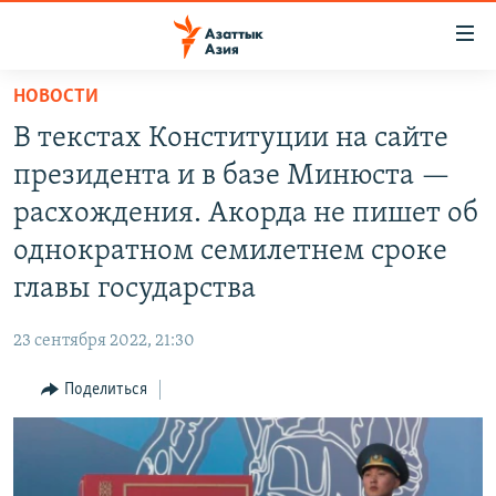
Доступность
ссылок
Вернуться
НОВОСТИ
к
ЦЕНТРАЛЬНАЯ АЗИЯ
В текстах Конституции на сайте
основному
НОВОСТИ
КАЗАХСТАН
содержанию
президента и в базе Минюста —
ВОЙНА В УКРАИНЕ
Вернутся
КЫРГЫЗСТАН
расхождения. Акорда не пишет об
к
НА ДРУГИХ ЯЗЫКАХ
УЗБЕКИСТАН
однократном семилетнем сроке
главной
ТАДЖИКИСТАН
ҚАЗАҚША
навигации
главы государства
ПОДПИШИТЕСЬ НА НАС В СОЦСЕТЯХ
Вернутся
КЫРГЫЗЧА
к
23 сентября 2022, 21:30
ЎЗБЕКЧА
поиску
Поделиться
ТОҶИКӢ
Все сайты РСЕ/РС
TÜRKMENÇE