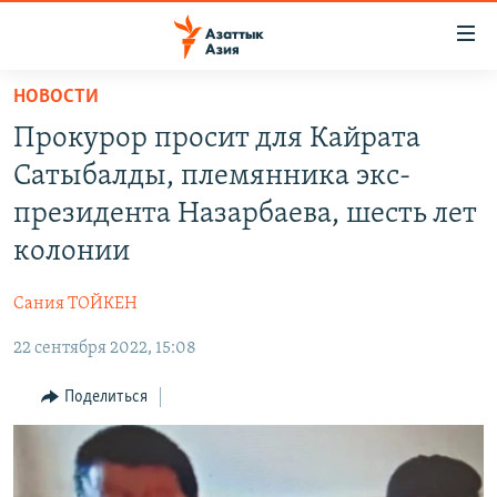
Доступность
ссылок
Вернуться
НОВОСТИ
к
ЦЕНТРАЛЬНАЯ АЗИЯ
Прокурор просит для Кайрата
основному
НОВОСТИ
КАЗАХСТАН
содержанию
Сатыбалды, племянника экс-
ВОЙНА В УКРАИНЕ
Вернутся
КЫРГЫЗСТАН
президента Назарбаева, шесть лет
к
НА ДРУГИХ ЯЗЫКАХ
УЗБЕКИСТАН
колонии
главной
ТАДЖИКИСТАН
ҚАЗАҚША
навигации
ПОДПИШИТЕСЬ НА НАС В СОЦСЕТЯХ
Сания ТОЙКЕН
Вернутся
КЫРГЫЗЧА
к
22 сентября 2022, 15:08
ЎЗБЕКЧА
поиску
Поделиться
ТОҶИКӢ
Все сайты РСЕ/РС
TÜRKMENÇE