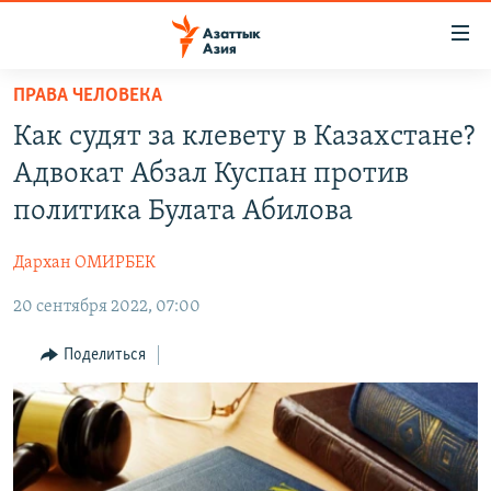
Доступность
ссылок
Вернуться
ПРАВА ЧЕЛОВЕКА
к
ЦЕНТРАЛЬНАЯ АЗИЯ
Как судят за клевету в Казахстане?
основному
НОВОСТИ
КАЗАХСТАН
содержанию
Адвокат Абзал Куспан против
ВОЙНА В УКРАИНЕ
Вернутся
КЫРГЫЗСТАН
политика Булата Абилова
к
НА ДРУГИХ ЯЗЫКАХ
УЗБЕКИСТАН
главной
Дархан ОМИРБЕК
ТАДЖИКИСТАН
ҚАЗАҚША
навигации
ПОДПИШИТЕСЬ НА НАС В СОЦСЕТЯХ
Вернутся
20 сентября 2022, 07:00
КЫРГЫЗЧА
к
ЎЗБЕКЧА
Поделиться
поиску
ТОҶИКӢ
Все сайты РСЕ/РС
TÜRKMENÇE