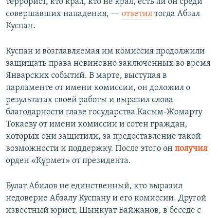
террорист, кто крал, кто не крал, есть ли он среди
совершавших нападения, —
ответил
тогда Абзал
Куспан.
Куспан и возглавляемая им комиссия продолжили
защищать права невиновно заключенных во время
Январских событий. В марте, выступая в
парламенте от имени комиссии, он доложил о
результатах своей работы и выразил слова
благодарности главе государства Касым-Жомарту
Токаеву от имени комиссии и сотен граждан,
которых они защитили, за предоставление такой
возможности и поддержку. После этого он
получил
орден «Құрмет» от президента.
Булат Абилов не единственный, кто выразил
недоверие Абзалу Куспану и его комиссии. Другой
известный юрист, Шынкуат Байжанов, в беседе с