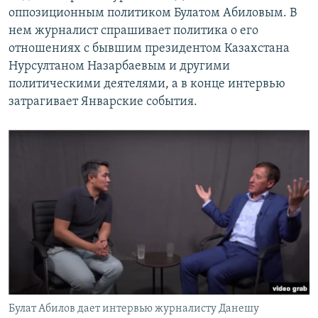
оппозиционным политиком Булатом Абиловым. В
нем журналист спрашивает политика о его
отношениях с бывшим президентом Казахстана
Нурсултаном Назарбаевым и другими
политическими деятелями, а в конце интервью
затрагивает Январские события.
Булат Абилов дает интервью журналисту Данешу