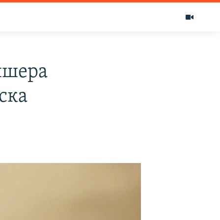
ишера
ска