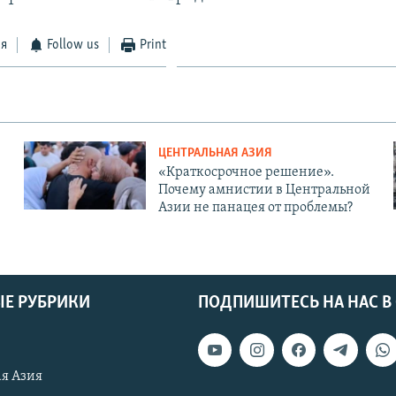
ся
Follow us
Print
ЦЕНТРАЛЬНАЯ АЗИЯ
«Краткосрочное решение».
Почему амнистии в Центральной
Азии не панацея от проблемы?
Е РУБРИКИ
ПОДПИШИТЕСЬ НА НАС В
я Азия