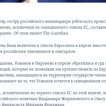
еву, сестру российского миллиардера узбекского прои
нова, исключили из санкционного списка ЕС, составле
раине. Об этом пишет The Guardian.
ева была включена в список Евросоюза в апреле вместе
в российских чиновников и олигархов.
дания, Усманов и Нарзиева в апреле обратились в суд 
нкций, которые не позволяли им путешествовать по Ев
 активы, находящиеся на территории государств-члено
азывают на то, что Усманов остается в санкционном сп
, исключенные из черного списка ЕС на этой неделе, 
ссийского политика Владимира Жириновского и Ольгу
 финансиста Михаила Фридмана.