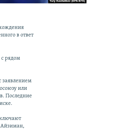
схождения
нного в ответ
 с рядом
с заявлением
росоюзу или
в. Последние
иске.
включают
 Айзиман,