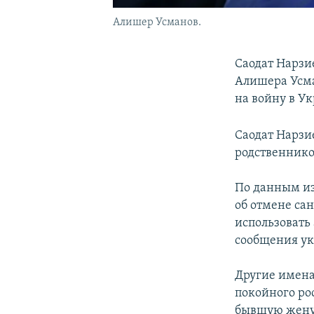
Алишер Усманов.
Саодат Нарзи
Алишера Усма
на войну в Ук
Саодат Нарзи
родственнико
По данным из
об отмене са
использовать
сообщения ук
Другие имена
покойного ро
бывшую жену