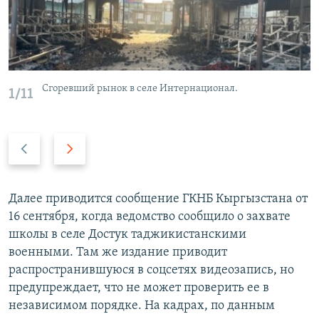
Сгоревший рынок в селе Интернационал.
1/11
P
N
r
e
e
x
v
t
Далее приводится сообщение ГКНБ Кыргызстана от
i
s
16 сентября, когда ведомство сообщило о захвате
o
l
школы в селе Достук таджикистанскими
u
i
военными. Там же издание приводит
s
d
распространившуюся в соцсетях видеозапись, но
s
e
предупреждает, что не может проверить ее в
l
независимом порядке. На кадрах, по данным