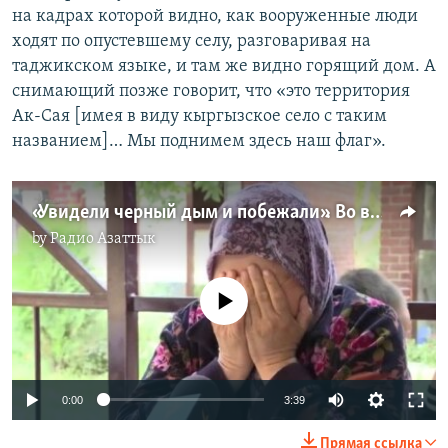
на кадрах которой видно, как вооруженные люди
ходят по опустевшему селу, разговаривая на
таджикском языке, и там же видно горящий дом. А
снимающий позже говорит, что «это территория
Ак-Сая [имея в виду кыргызское село с таким
названием]… Мы поднимем здесь наш флаг».
«Увидели черный дым и побежали». Во время конфликта десятки тысяч баткенцев были вынуждены покинуть свои дома
by
Радио Азаттык
No media source currently available
Auto
0:00
3:39
240p
Прямая ссылка