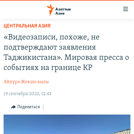
Доступность
ссылок
Вернуться
ЦЕНТРАЛЬНАЯ АЗИЯ
к
ЦЕНТРАЛЬНАЯ АЗИЯ
«Видеозаписи, похоже, не
основному
НОВОСТИ
КАЗАХСТАН
содержанию
подтверждают заявления
ВОЙНА В УКРАИНЕ
Вернутся
КЫРГЫЗСТАН
Таджикистана». Мировая пресса о
к
НА ДРУГИХ ЯЗЫКАХ
УЗБЕКИСТАН
событиях на границе КР
главной
ТАДЖИКИСТАН
ҚАЗАҚША
навигации
ПОДПИШИТЕСЬ НА НАС В СОЦСЕТЯХ
Айнура Жекше кызы
Вернутся
КЫРГЫЗЧА
к
19 сентября 2022, 12:43
ЎЗБЕКЧА
поиску
Поделиться
ТОҶИКӢ
Все сайты РСЕ/РС
TÜRKMENÇE