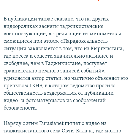
360p
Auto
240p
360p
480p
480p
В публикации также сказано, что на других
видеороликах засняты таджикистанские
720p
720p
1080p
военнослужащие, «стреляющие из минометов и
1080p
смеющиеся при этом». «Парадоксальность
ситуации заключается в том, что из Кыргызстана,
где пресса и соцсети значительно активнее и
свободнее, чем в Таджикистане, поступает
сравнительно немного записей событий», −
удивляется автор статьи, но частично объясняет это
призывом ГКНБ, в котором ведомство просило
общественность воздержаться от публикации
видео- и фотоматериалов из соображений
безопасности.
Наряду с этим Eurasianet пишет о видео из
таджикистанского села Овчи-Калача, где можно