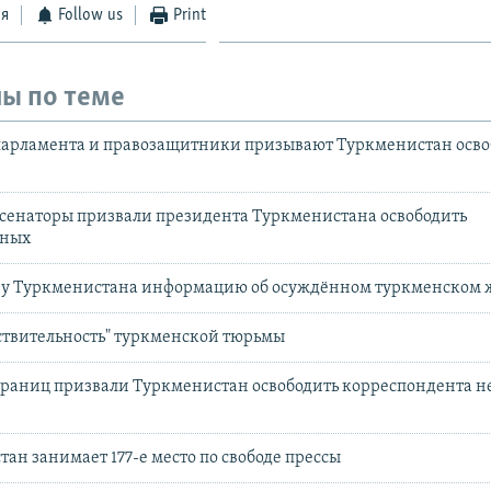
ся
Follow us
Print
ы по теме
парламента и правозащитники призывают Туркменистан осво
сенаторы призвали президента Туркменистана освободить
нных
 у Туркменистана информацию об осуждённом туркменском 
ствительность" туркменской тюрьмы
границ призвали Туркменистан освободить корреспондента н
тан занимает 177-е место по свободе прессы