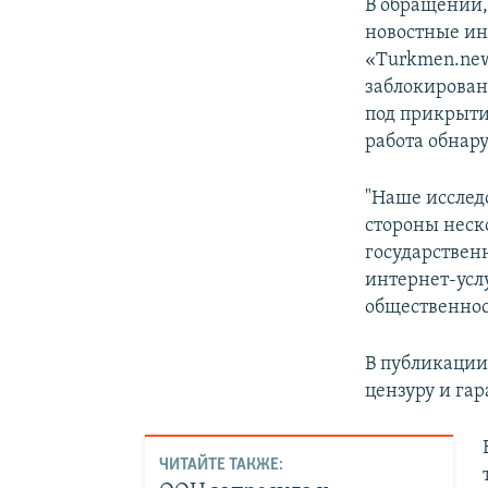
В обращении,
новостные ин
«Turkmen.new
заблокирован
под прикрыти
работа обнар
"Наше исслед
стороны неск
государствен
интернет-усл
общественност
В публикации
цензуру и га
ЧИТАЙТЕ ТАКЖЕ: