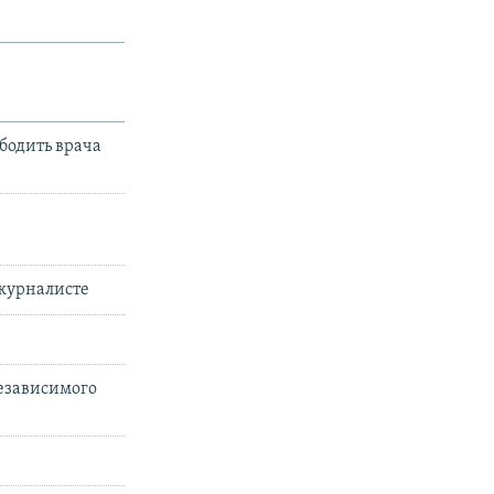
бодить врача
журналисте
езависимого