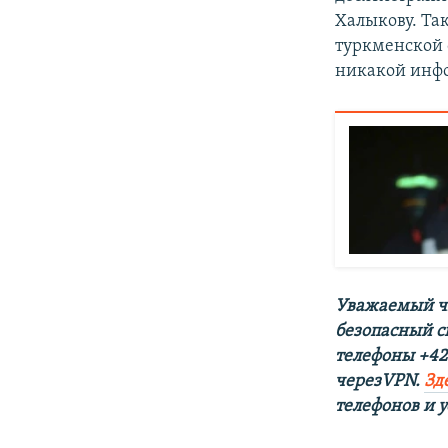
Халыкову. Та
туркменской 
никакой инфо
Уважаемый чи
безопасный с
телефоны +420
черезVPN.
Зд
телефонов и у