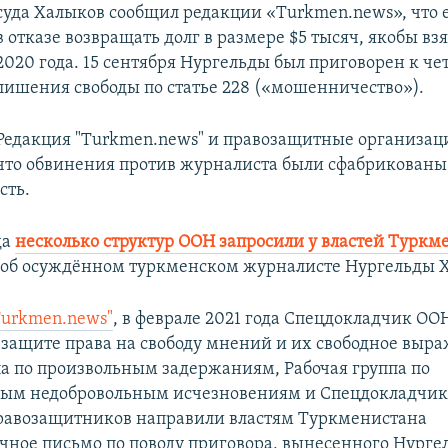
суда Халыков сообщил редакции «Turkmen.news», что 
в отказе возвращать долг в размере $5 тысяч, якобы вз
2020 года. 15 сентября Нургельды был приговорен к ч
лишения свободы по статье 228 («мошенничество»).
Редакция "Turkmen.news" и правозащитные организац
что обвинения против журналиста были сфабрикованы,
сть.
да
несколько структур ООН запросили у властей Туркм
об осуждённом туркменском журналисте Нургельды 
Turkmen.news"
, в феврале 2021 года Спецдокладчик ООН
защите права на свободу мнений и их свободное выра
па по произвольным задержаниям, Рабочая группа по
ым недобровольным исчезновениям и Спецдокладчик 
равозащитников направили властям Туркменистана
чное письмо по поводу приговора, вынесенного Нурге