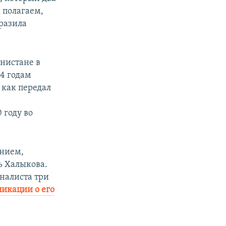
 полагаем,
ыразила
нистане в
 4 годам
 как передал
 году во
ением,
ь Халыкова.
налиста три
ликации о его