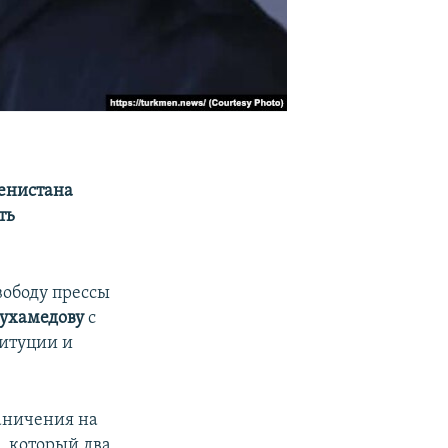
менистана
ть
вободу прессы
ухамедову
с
титуции и
раничения на
, который два