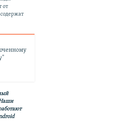
 от
 содержат
люченному
у"
амый
 Наши
 работают
ndroid