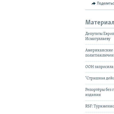
Поделить
Материал
Депутаты Евро
Исматуллаеву
Американские 
политзаключе
ООН запросила
"Страшная дей
Репортёры без 
издания
RSF: Туркменис