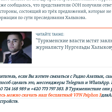
кже сообщалось, что представители ООН получили ответ
стороны, состоящий из трёх предложений, которые не
рмации по сути преследования Халыкова.
ЧИТАЙТЕ ТАКЖЕ:
"Туркменские власти мстят зак
журналисту Нургельды Халыков
татель, если Вы хотите связаться с Радио Азатлык, с
пособ сделать это, мессенджеры Telegram и WhatsApp.
 724 168 989 и +420 773 797 383. В Туркменистане они
есь можно скачать наш бесплатный VPN Psiphon 3
дляA
стройств.