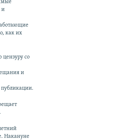
симые
 и
работающие
о, как их
 цензуру со
вещания и
м
в публикации.
прещает
.
летний
е. Накануне