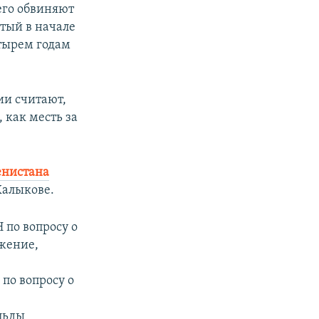
его обвиняют
ятый в начале
етырем годам
ии считают,
 как месть за
енистана
Халыкове.
 по вопросу о
жение,
по вопросу о
льды