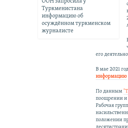
ООН запросила у
Туркменистана
информацию об
осуждённом туркменском
журналисте
его деятельно
В мае 2021 го
информацию
По данным
"
поощрении и 
Рабочая груп
насильственн
положении п
десятистрани