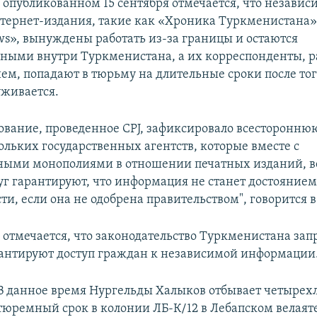
 опубликованном 15 сентября отмечается, что незави
тернет-издания, такие как «Хроника Туркменистана»
s», вынуждены работать из-за границы и остаются
ными внутри Туркменистана, а их корреспонденты, 
ем, попадают в тюрьму на длительные сроки после тог
уживается.
ование, проведенное CPJ, зафиксировало всестороннюю
ольких государственных агентств, которые вместе с
ными монополиями в отношении печатных изданий, 
уг гарантируют, что информация не станет достояние
и, если она не одобрена правительством", говорится 
 отмечается, что законодательство Туркменистана за
рантируют доступ граждан к независимой информации
В данное время Нургельды Халыков отбывает четырех
тюремный срок в колонии ЛБ-К/12 в Лебапском велаят