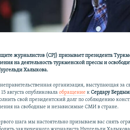
ащите журналистов (CPJ) призывает президента Турк
чения на деятельность туркменской прессы и освободи
ургельди Халыкова.
неправительственная организация, выступающая за с
 15 августа опубликовала
обращение
к
Сердару Бердым
олнить свой президентский долг по соблюдению конс
чения на свободные и независимые СМИ в стране.
первого шага мы настоятельно призываем вас снять ог
ободить заключенного журналиста Нургельди Халыкова