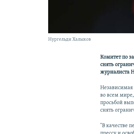
Нургельди Халыков
Комитет по з
снять ограни
журналиста Н
Независимая 
во всем мире,
просьбой вып
снять ограни
"В качестве 
прессу и осв