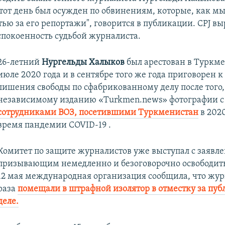
этот день был осужден по обвинениям, которые, как мы
ью за его репортажи", говорится в публикации. CPJ в
спокоенность судьбой журналиста.
26-летний
Нургельды Халыков
был арестован в Туркме
июле 2020 года и в сентябре того же года приговорен к
лишения свободы по сфабрикованному делу после того,
независимому изданию
«Turkmen.news» фотографии c
сотрудниками ВОЗ, посетившими Туркменистан
в 2020
время пандемии COVID-19 .
Комитет по защите журналистов уже выступал с заявл
призывающим немедленно и безоговорочно освободит
12 мая международная организация сообщила, что жур
раза
помещали в штрафной изолятор в отместку за пуб
деле.