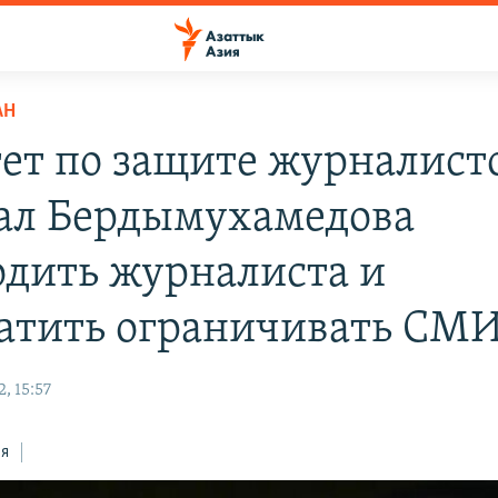
АН
ет по защите журналист
ал Бердымухамедова
одить журналиста и
атить ограничивать СМ
, 15:57
ся