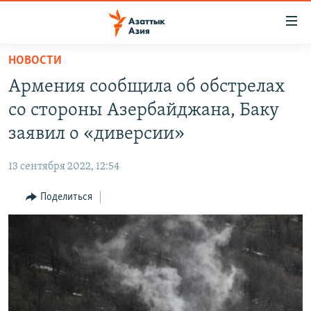
Доступность
ссылок
Вернуться
НОВОСТИ
к
ЦЕНТРАЛЬНАЯ АЗИЯ
Армения сообщила об обстрелах
основному
НОВОСТИ
КАЗАХСТАН
содержанию
со стороны Азербайджана, Баку
ВОЙНА В УКРАИНЕ
Вернутся
КЫРГЫЗСТАН
заявил о «диверсии»
к
НА ДРУГИХ ЯЗЫКАХ
УЗБЕКИСТАН
главной
13 сентября 2022, 12:54
ТАДЖИКИСТАН
ҚАЗАҚША
навигации
ПОДПИШИТЕСЬ НА НАС В СОЦСЕТЯХ
Вернутся
Поделиться
КЫРГЫЗЧА
к
ЎЗБЕКЧА
поиску
ТОҶИКӢ
Все сайты РСЕ/РС
TÜRKMENÇE