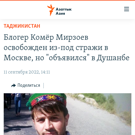
Доступность
ссылок
Вернуться
ТАДЖИКИСТАН
к
ЦЕНТРАЛЬНАЯ АЗИЯ
Блогер Комёр Мирзоев
основному
НОВОСТИ
КАЗАХСТАН
содержанию
освобожден из-под стражи в
ВОЙНА В УКРАИНЕ
Вернутся
КЫРГЫЗСТАН
Москве, но "объявился" в Душанбе
к
НА ДРУГИХ ЯЗЫКАХ
УЗБЕКИСТАН
главной
11 сентября 2022, 14:11
ТАДЖИКИСТАН
ҚАЗАҚША
навигации
ПОДПИШИТЕСЬ НА НАС В СОЦСЕТЯХ
Вернутся
Поделиться
КЫРГЫЗЧА
к
ЎЗБЕКЧА
поиску
ТОҶИКӢ
Все сайты РСЕ/РС
TÜRKMENÇE