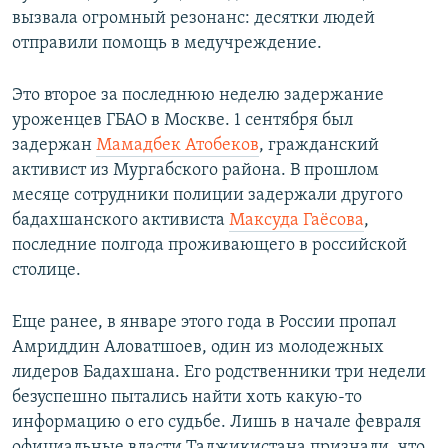
вызвала огромный резонанс: десятки людей
отправили помощь в медучреждение.
Это второе за последнюю неделю задержание
уроженцев ГБАО в Москве. 1 сентября был
задержан
Мамадбек Атобеков
, гражданский
активист из Мургабского района. В прошлом
месяце сотрудники полиции задержали
другого
бадахшанского активиста
Максуда Гаёсова
,
последние полгода проживающего в российской
столице.
Еще ранее, в январе этого года в России пропал
Амриддин Аловатшоев, один из молодежных
лидеров Бадахшана. Его родственники три недели
безуспешно пытались найти хоть какую-то
информацию о его судьбе. Лишь в начале февраля
официальные власти Таджикистана признали, что