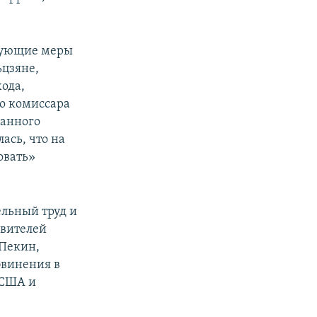
едующие меры
ьцзяне,
ода,
го комиссара
данного
ась, что на
овать»
ельный труд и
авителей
 Пекин,
бвинения в
 США и