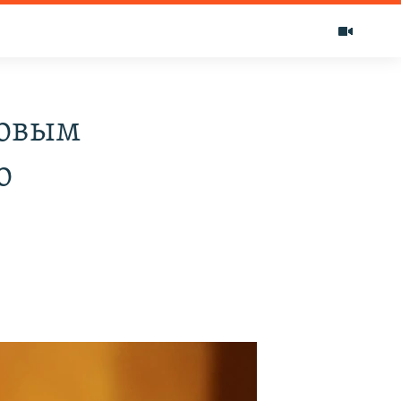
новым
о