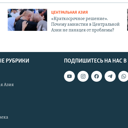
ЦЕНТРАЛЬНАЯ АЗИЯ
«Краткосрочное решение».
Почему амнистии в Центральной
Азии не панацея от проблемы?
Е РУБРИКИ
ПОДПИШИТЕСЬ НА НАС В
я Азия
века