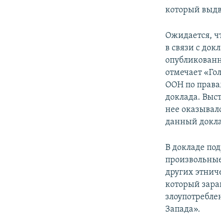
который выдв
Ожидается, ч
в связи с док
опубликованн
отмечает «Го
ООН по права
доклада. Выст
нее оказывал
данный докла
В докладе по
произвольные
других этнич
который зара
злоупотребле
Запада».