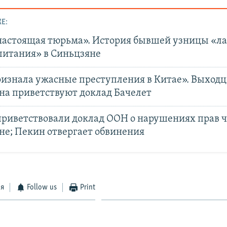
Е:
настоящая тюрьма». История бывшей узницы «ла
питания» в Синьцзяне
изнала ужасные преступления в Китае». Выходц
на приветствуют доклад Бачелет
риветствовали доклад ООН о нарушениях прав ч
не; Пекин отвергает обвинения
ся
Follow us
Print