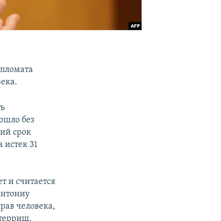
ипломата
ека.
ть
ошло без
ий срок
 истек 31
т и считается
Антониу
рав человека,
утерриш,