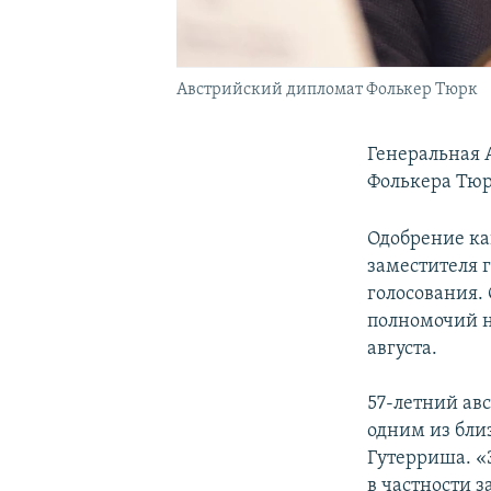
Австрийский дипломат Фолькер Тюрк
Генеральная 
Фолькера Тюр
Одобрение ка
заместителя 
голосования.
полномочий н
августа.
57-летний авс
одним из бли
Гутерриша. «
в частности 