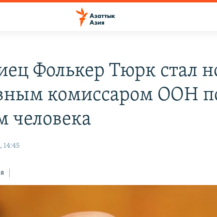
иец Фолькер Тюрк стал 
вным комиссаром ООН п
м человека
 14:45
ся