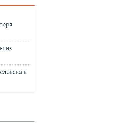
геря
ы из
еловека в