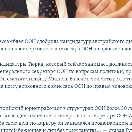
Ассамблея ООН одобрила кандидатуру австрийского д
ка на пост верховного комиссара ООН по правам челов
ндидатуры Тюрка, который сейчас занимает должнос
генерального секретаря ООН по вопросам политики, пр
 Он сменит чилийку Мишель Бачелет, чей четырехлетн
а посту верховного комиссара ООН по правам человека
трийский юрист работает в структурах ООН более 30 ле
зких людей нынешнего генерального секретаря ООН 
За свою долгую карьеру он занимался продвижением п
защитой беженцев и лиц без гражданства», — сказал Г