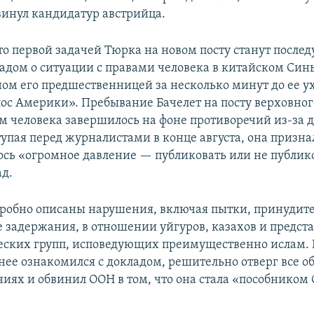
инул кандидатур австрийца.
то первой задачей Тюрка на новом посту станут посл
ладом о ситуации с правами человека в китайском Син
ом его предшественницей за несколько минут до ее ух
лос Америки». Пребывание Бачелет на посту верховно
м человека завершилось на фоне противоречий из-за 
упая перед журналистами в конце августа, она признал
ось «огромное давление — публиковать или не публик
д.
дробно описаны нарушения, включая пытки, принудит
 задержания, в отношении уйгуров, казахов и предст
еских групп, исповедующих преимущественно ислам.
нее ознакомился с докладом, решительно отверг все о
ниях и обвинил ООН в том, что она стала «пособником