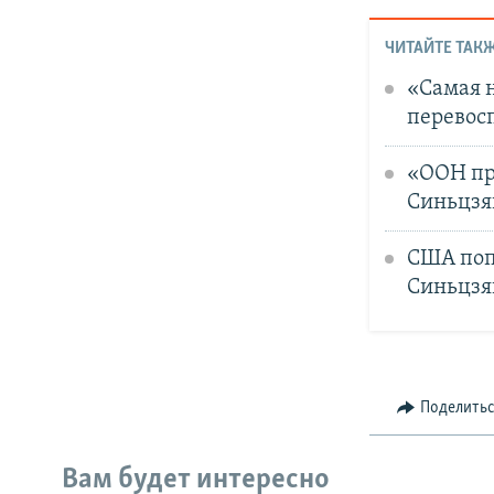
ЧИТАЙТЕ ТАКЖ
«Самая 
перевос
«ООН пр
Синьцзя
США поп
Синьцзя
Поделить
Вам будет интересно