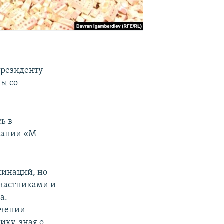
президенту
мы со
ь в
пании «М
хинаций, но
участниками и
а.
учении
ку, зная о