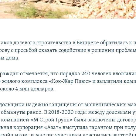
ников долевого строительства в Бишкеке обратилась к 
ову с просьбой оказать содействие в решении пробле
ом дома.
граждан отмечается, что порядка 240 человек вложилис
о жилого комплекса «Кок-Жар Плюс» и заплатили ком
около 4 млн долларов.
а дольщики надежно защищены от мошеннических ма
 обмануты ранее. В 2018-2020 годы между долевыми 
 компанией «М Строй Групп» были заключены договор
ьная корпорация «Азат» выступала гарантом при пол
тройщиком, и многие участники доверились застройщи