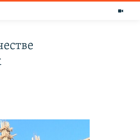
честве
к