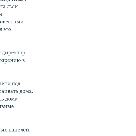
ки свои
и
совестный
я это
ендиректор
дозрению в
ыйти под
раивать дома.
ть дома
ельные
ных панелей,