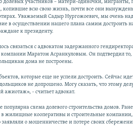
о долевых участников – матери-одиночки, мигранты, 
, копившие всю свою жизнь, почти все они вынужден
тирах. Уважаемый Садыр Нургожоевич, мы очень над
вие в осуществлении нашего плана самим достроить н
раждане к президенту.
лось связаться с адвокатом задержанного гендиректор
 компании Маратом Асранкуловым. Он подтвердил то, 
ольщикам дома не построены.
бъектов, которые еще не успели достроить. Сейчас иде
дольщиков не допрошено. Могу сказать, что этому дел
й ажиотаж», - считает адвокат.
е популярна схема долевого строительства домов. Ран
 в жилищные кооперативы и строительные компании,
 заявляли о мошенничестве и потере своих сбережени