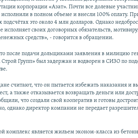
тации корпорации «Азат». Почти все долевые участни
а исполнили в полном объеме и внесли 100% оплату. Пр
подсчётах это около 4 млн долларов. Однако недобро
е исполняет своих договорных обязательств, мотивиру
денежных средств», - говорится в обращении.
что после подачи дольщиками заявления в милицию г
Строй Групп» был задержан и водворен в СИЗО по по
ве.
ане считают, что он пытается избежать наказания и в
ст, а также отказывается возвращать деньги или дост
бщили, что создали свой кооператив и готовы дострои
но, однако директор компании не передает разрешит
ой комплекс является жильем эконом-класса из бетон