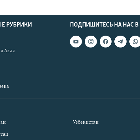
Е РУБРИКИ
ПОДПИШИТЕСЬ НА НАС В
я Азия
века
тан
Узбекистан
тан