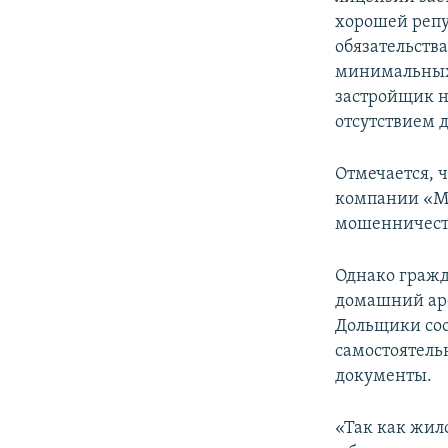
хорошей репу
обязательств
минимальных 
застройщик н
отсутствием 
Отмечается, 
компании «М 
мошенничест
Однако гражд
домашний аре
Дольщики соо
самостоятель
документы.
«Так как жил