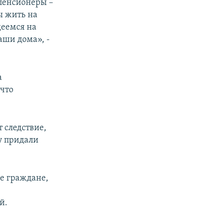
пенсионеры –
ы жить на
еемся на
аши дома», -
а
что
т следствие,
у придали
ее граждане,
й.