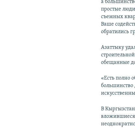
а большинств
простые люди
съемных квар
Ваше содейст
обратились г
Азаттыку уда
строительной
обещанные д
«Есть полно о
большинство 
искусственны
В Кыргызстан
вложившиеся
неоднократно