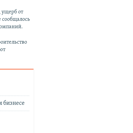
 ущерб от
е сообщалось
компаний.
роительство
ают
м бизнесе