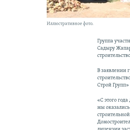
Иллюстративное фото.
Группа участ
Садыру Жапар
строительств
В заявлении 
строительств
Строй Групп» 
«С этого год
мы оказались
строительной
Домостроител
лицензии зас