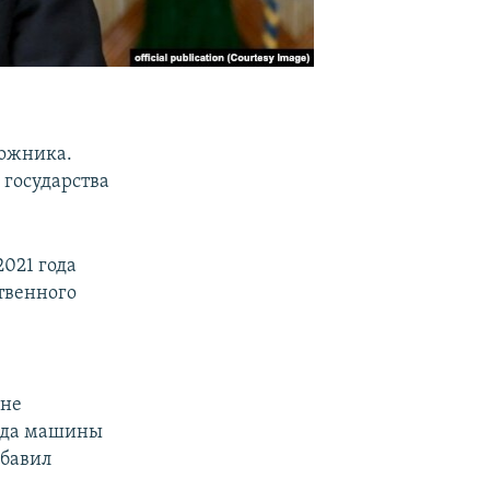
рожника.
 государства
2021 года
твенного
 не
огда машины
обавил