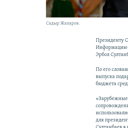
Садыр Жапаров.
Президенту С
Информацию о
Эрбол Султан
По его словам
выпуска пода
бюджета сред
«Зарубежные 
сопровождени
использовали
для президент
Султанбаев в