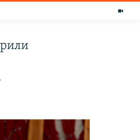
арили
а