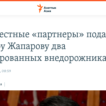
естные «партнеры» под
у Жапарову два
рованных внедорожник
, 08:59
ся