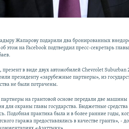
адыру Жапарову подарили два бронированных внедо
б этом на Facebook подтвердил пресс-секретарь главы
баев.
, презент в виде двух автомобилей Chevrolet Suburban 
рили президенту «зарубежные партнеры», из государс
ства не были потрачены.
партнеры на грантовой основе передали две машины
я для охраны главы государства. Бюджетные средства
сь. Подобная практика была и в более ранние годы, к
ского гаража предоставлялись в качестве гранта», - д
 комментариях «Азаттыку».