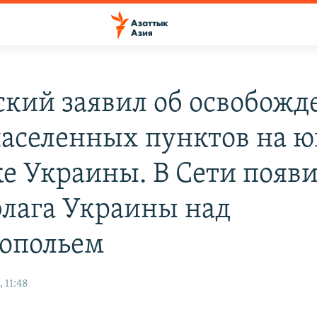
ский заявил об освобожд
населенных пунктов на ю
ке Украины. В Сети появ
флага Украины над
опольем
 11:48