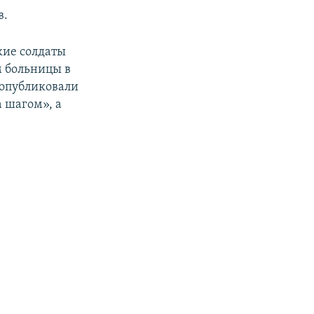
в.
кие солдаты
м больницы в
 опубликовали
 шагом», а