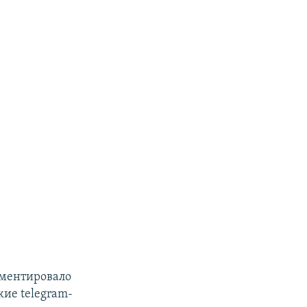
мментировало
ие telegram-