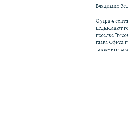
Владимир Зел
С утра 4 сент
поднимают го
поселке Высо
глава Офиса 
также его за