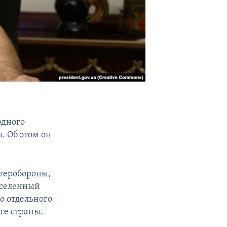
одного
. Об этом он
 теробороны,
аселенный
го отдельного
ге страны.