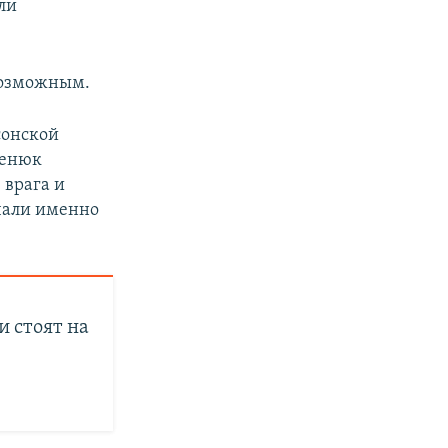
ли
возможным.
сонской
менюк
 врага и
чали именно
и стоят на