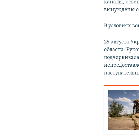
каналы, осв
вынуждены ос
В условиях в
29 августа У
области. Рук
подчеркивала
непредоставл
наступательн