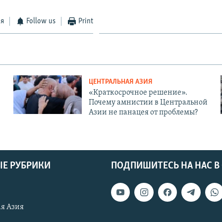
ся
Follow us
Print
ЦЕНТРАЛЬНАЯ АЗИЯ
«Краткосрочное решение».
Почему амнистии в Центральной
Азии не панацея от проблемы?
Е РУБРИКИ
ПОДПИШИТЕСЬ НА НАС В
я Азия