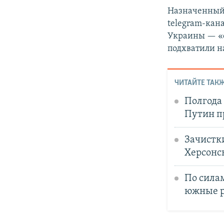
Назначенный 
telegram-кан
Украины — «о
подхватили н
ЧИТАЙТЕ ТАКЖ
Полгода
Путин п
Зачистк
Херсонс
По сила
южные р