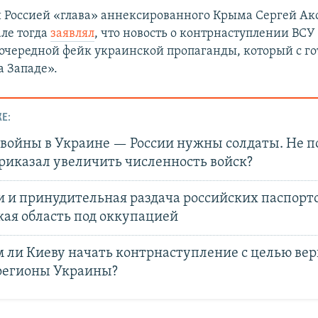
Россией «глава» аннексированного Крыма Сергей Акс
але тогда
заявлял
, что новость о контрнаступлении ВСУ
чередной фейк украинской пропаганды, который с г
а Западе».
Е:
 войны в Украине — России нужны солдаты. Не п
риказал увеличить численность войск?
и и принудительная раздача российских паспорто
кая область под оккупацией
м ли Киеву начать контрнаступление с целью ве
егионы Украины?