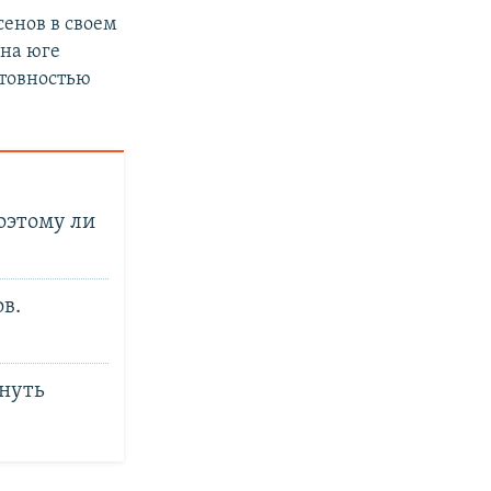
енов в своем
 на юге
отовностью
оэтому ли
в.
рнуть