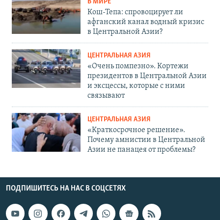
В МИРЕ
Кош-Тепа: спровоцирует ли
афганский канал водный кризис
в Центральной Азии?
ЦЕНТРАЛЬНАЯ АЗИЯ
«Очень помпезно». Кортежи
президентов в Центральной Азии
и эксцессы, которые с ними
связывают
ЦЕНТРАЛЬНАЯ АЗИЯ
«Краткосрочное решение».
Почему амнистии в Центральной
Азии не панацея от проблемы?
ПОДПИШИТЕСЬ НА НАС В СОЦСЕТЯХ