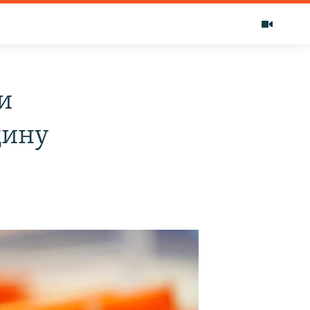
и
цину