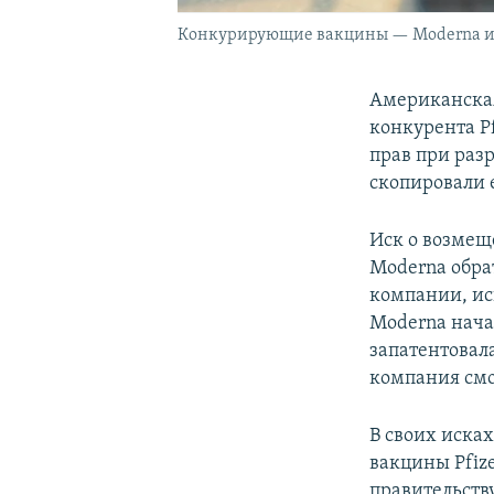
Конкурирующие вакцины — Moderna и 
Американска
конкурента P
прав при раз
скопировали 
Иск о возмещ
Moderna обра
компании, ис
Moderna начал
запатентовал
компания смо
В своих иска
вакцины Pfiz
правительств