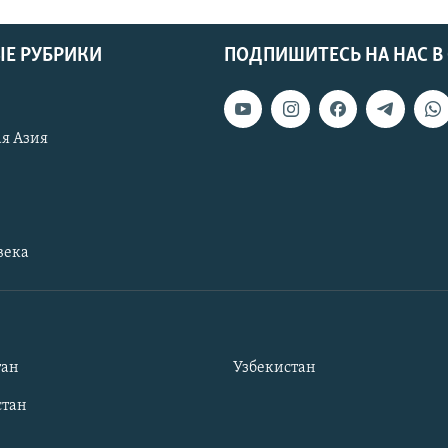
Е РУБРИКИ
ПОДПИШИТЕСЬ НА НАС В
я Азия
века
тан
Узбекистан
тан