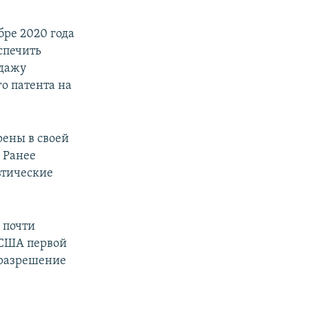
бре 2020 года
спечить
одажу
о патента на
рены в своей
 Ранее
втические
 почти
 США первой
 разрешение