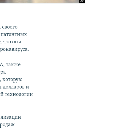
а своего
е патентных
, что они
оронавируса.
А, также
ора
, которую
ы долларов и
ой технологии
ализации
продаж