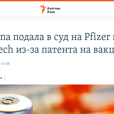
a подала в суд на Pfizer 
ech из-за патента на вак
 14:48
ся