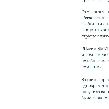
Отмечается, ч
обязалась не
глобальный д
вакцины конк
страны с низ
Pfizer и BioN
интеллектуал
подобные иски
компании.
Вакцины прот
одновременно
получила вак
было выдано 