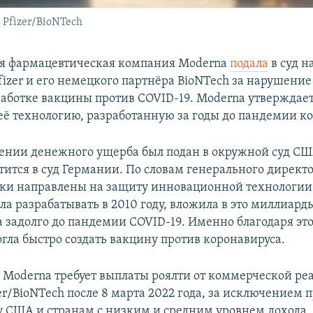
Pfizer/BioNTech
я фармацевтическая компания Moderna
подала
в суд н
fizer и его немецкого партнёра BioNTech за нарушени
работке вакцины против COVID-19. Moderna утверждает
её технологию, разработанную за годы до пандемии к
ении денежного ущерба был подан в окружной суд СШ
тится в суд Германии. По словам генерального директ
ки направлены на защиту инновационной технологии
а разрабатывать в 2010 году, вложила в это миллиард
а задолго до пандемии COVID-19. Именно благодаря эт
гла быстро создать вакцину против коронавируса.
х Moderna требует выплаты роялти от коммерческой ре
er/BioNTech после 8 марта 2022 года, за исключением 
у США и странам с низким и средним уровнем дохода.