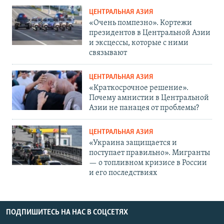
ЦЕНТРАЛЬНАЯ АЗИЯ
«Очень помпезно». Кортежи
президентов в Центральной Азии
и эксцессы, которые с ними
связывают
ЦЕНТРАЛЬНАЯ АЗИЯ
«Краткосрочное решение».
Почему амнистии в Центральной
Азии не панацея от проблемы?
ЦЕНТРАЛЬНАЯ АЗИЯ
«Украина защищается и
поступает правильно». Мигранты
— о топливном кризисе в России
и его последствиях
ПОДПИШИТЕСЬ НА НАС В СОЦСЕТЯХ