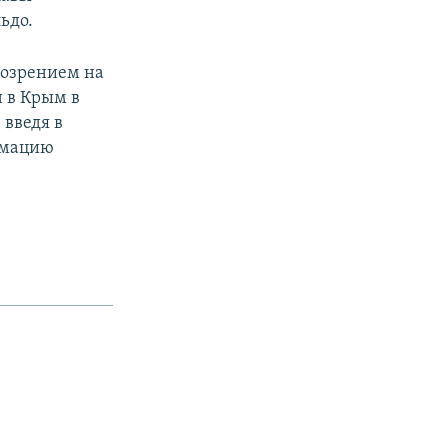
ьдо.
одозрением на
н в Крым в
 введя в
имацию