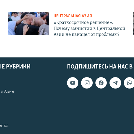
ЦЕНТРАЛЬНАЯ АЗИЯ
«Краткосрочное решение».
Почему амнистии в Центральной
Азии не панацея от проблемы?
Е РУБРИКИ
ПОДПИШИТЕСЬ НА НАС В
я Азия
века