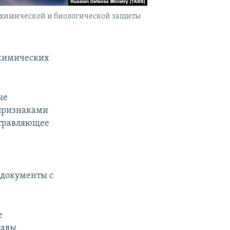
 химической и биологической защиты
 химических
ые
 признаками
отравляющее
документы с
е
лавы