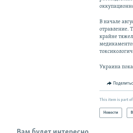
оккупационно
В начале авгу
отравление. Т
крайне тяжело
медикаменто
токсикологич
Украина пока
Поделить
This item is part of
Новости
В
Вам будет интересно