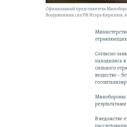
Официальный представитель Миноборо
Вооруженных сил РФ Игорь Кириллов, 4 
Министерств
отравляющих 
Согласно зая
находились в
сильного отр
вещество – б
госпитализир
Минобороны 
результатами
В ведомстве о
расследовани