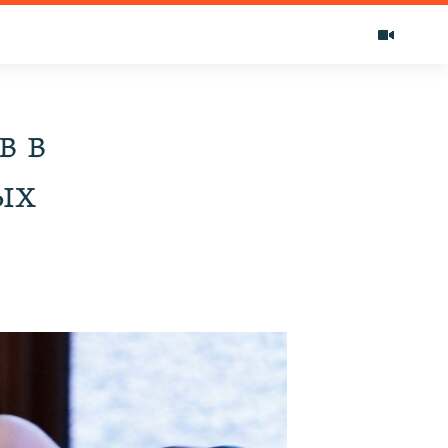
в в
ых