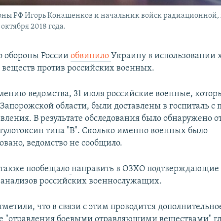
ны РФ Игорь Конашенков и начальник войск радиационной,
октября 2018 года.
о обороны России
обвинило
Украину в использовании
веществ против российских военных.
влению ведомства, 31 июля российские военные, котор
 Запорожской области, были доставлены в госпиталь с
авления. В результате обследования было обнаружено 
отулотоксин типа "В". Сколько именно военных было
овано, ведомство не сообщило.
также пообещало
направить в ОЗХО подтверждающие 
 анализов российских военнослужащих.
тметили, что в связи с этим проводится дополнительно
е "отравления боевыми отравляющими веществами" г