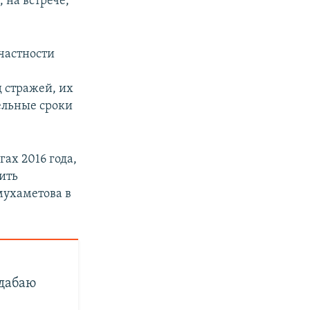
 на встрече,
частности
х
 стражей, их
ельные сроки
ах 2016 года,
дить
ухаметова в
дабаю