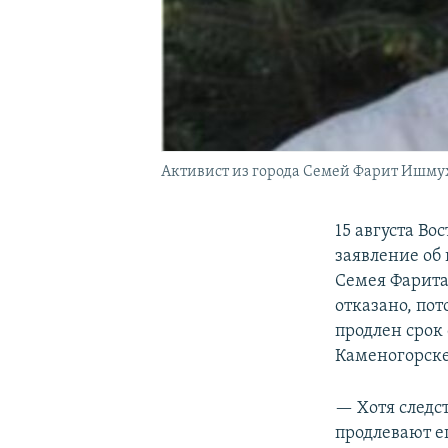
Активист из города Семей Фарит Ишму
15 августа В
заявление об
Семея Фарита
отказано, по
продлен срок 
Каменогорске
— Хотя следс
продлевают е