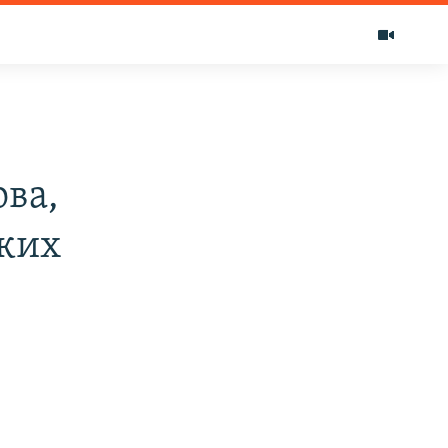
ва,
ских