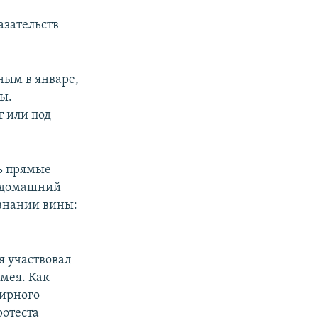
азательств
ным в январе,
ы.
 или под
ь прямые
д домашний
изнании вины:
я участвовал
мея. Как
ирного
ротеста