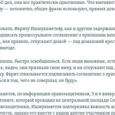
 60 дел, они все практически однотипные. Что вменяют
 — непонятно, общие фразы используют, прямых док
воката, Фариту Ишмухаметову, как и другим задержан
одписать процессуальное соглашение о признании вин
 как правило, отпускают домой — под домашний арест
евыезде.
шешь, быстро освободишься. Есть люди виновные, ест
ва, видео, они признали свою вину, и их отпускают по
ску. Фарит отказывается подписывать соглашение о пр
ся в том, чего не совершал, не буду».
метов, по информации правозащитников, 5 и 6 январ
итинге, который проходил на центральной площади Се
возащитники, Ишмухаметов подчеркивал важность м
теста, однако его вместе с рядом других участников п