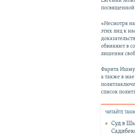
Евгений Жовт
посвященной 
«Несмотря на
этих лиц к на
доказательст
обвиняют в с
лишения своб
Фарита Ишмух
а также в мае
политзаключ
список полит
ЧИТАЙТЕ ТАКЖ
Суд в Ш
Садибек