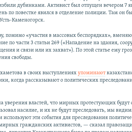
избили дубинками. Активист был отпущен вечером 7 ян
нь по повестке явился в отделение полиции. Там он б
 Усть-Каменогорск.
, помимо «участия в массовых беспорядках», вменяю
ие по части 3 статьи 269 («Нападение на здания, соо
щения и связи или их захват»). По этой статье ему гро
ения свободы.
хаметова в своих выступлениях
упоминают
казахстан
ки, когда рассказывают о политических преследова
а уверения властей, что мирных протестующих будут о
льзовал насилие, и их не будут преследовать, мы видим,
ти используют эти события для преследования политич
мирных гражданских активистов, — сказал правозащ