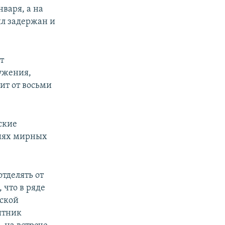
варя, а на
ыл задержан и
т
ружения,
зит от восьми
ские
ниях мирных
тделять от
 что в ряде
еской
итник