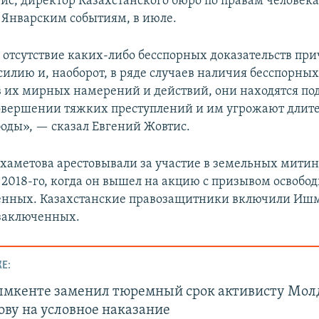
ис, директор Казахстанского бюро по правам человека,
Январским событиям, в июле.
 отсутствие каких-либо бесспорных доказательств при
силию и, наоборот, в ряде случаев наличия бесспорны
в их мирных намерений и действий, они находятся под
овершении тяжких преступлений и им угрожают длит
оды», — сказал Евгений Жовтис.
аметова арестовывали за участие в земельных митинг
 2018-го, когда он вышел на акцию с призывом освобо
енных. Казахстанские правозащитники включили Ишм
заключенных.
Е:
ымкенте заменил тюремный срок активисту Мол
ову на условное наказание