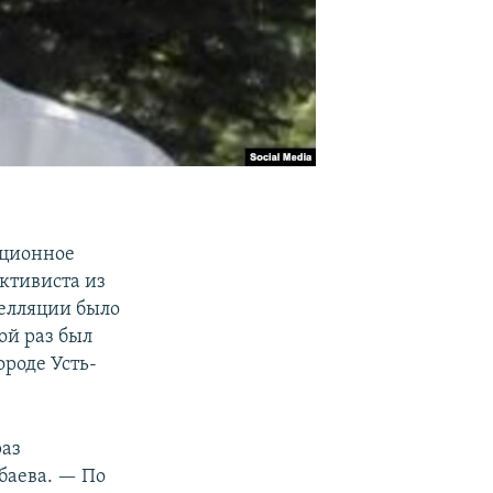
яционное
ктивиста из
пелляции было
ой раз был
ороде Усть-
раз
баева. — По