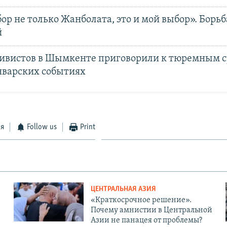
ор не только Жанболата, это и мой выбор». Борь
й
тивистов в Шымкенте приговорили к тюремным с
нварских событиях
ся
Follow us
Print
ЦЕНТРАЛЬНАЯ АЗИЯ
«Краткосрочное решение».
Почему амнистии в Центральной
Азии не панацея от проблемы?