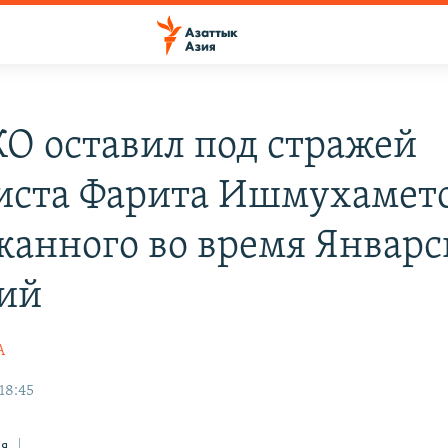
КО оставил под стражей
иста Фарита Ишмухамето
жанного во время Январ
ий
А
 18:45
ся