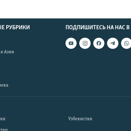
Е РУБРИКИ
ПОДПИШИТЕСЬ НА НАС В
я Азия
века
тан
Узбекистан
тан