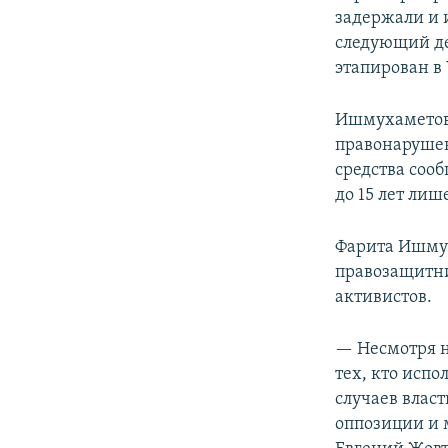
задержали и 
следующий де
этапирован в
Ишмухаметову
правонарушен
средства сооб
до 15 лет лиш
Фарита Ишму
правозащитни
активистов.
— Несмотря н
тех, кто испо
случаев влас
оппозиции и 