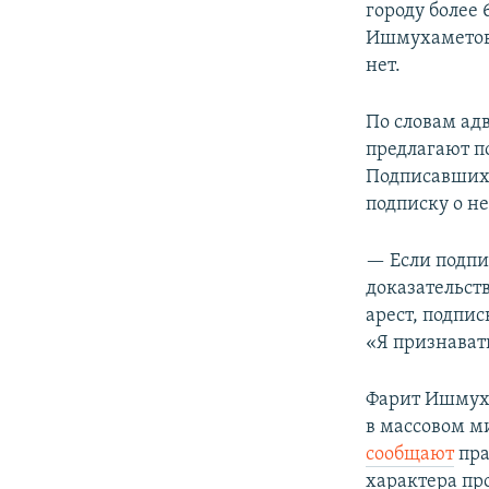
городу более
Ишмухаметову
нет.
По словам ад
предлагают п
Подписавших,
подписку о н
— Если подпи
доказательст
арест, подпи
«Я признавать
Фарит Ишмуха
в массовом м
сообщают
пра
характера про