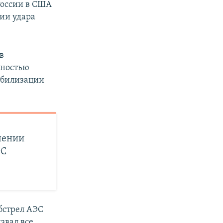
России в США
ии удара
в
лностью
абилизации
чении
ЭС
бстрел АЭС
звал все