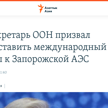
кретарь ООН призвал
ставить международный
п к Запорожской АЭС
11:40
ся