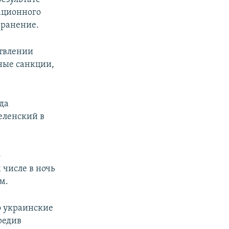
ационного
 ранение.
твлении
ные санкции,
гда
еленский в
о
 числе в ночь
м.
о украинские
редив