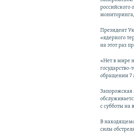
российского 
мониторинга,
Президент Ук
«ядерного те
на этот раз п
«Нет в мире н
государство-
обращении 7 
Запорожская 
обслуживаетс
с субботы на 
В находящемс
силы обстрел