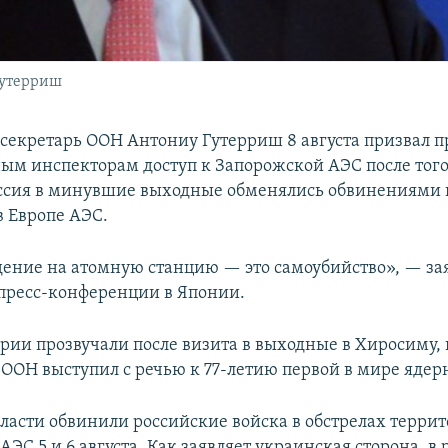
Гутерриш
секретарь ООН Антониу Гутерриш 8 августа призвал п
м инспекторам доступ к Запорожской АЭС после того
ссия в минувшие выходные обменялись обвинениями в
 Европе АЭС.
ение на атомную станцию — это самоубийство», — за
пресс-конференции в Японии.
рии прозвучали после визита в выходные в Хиросиму, 
 ООН выступил с речью к 77-летию первой в мире ядер
ласти обвинили российские войска в обстрелах терри
ЭС 5 и 6 августа. Как заявляет украинская сторона, в 