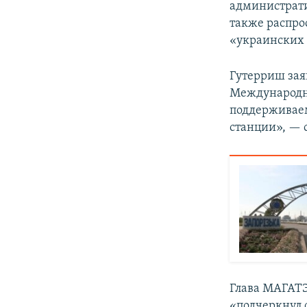
администрати
также распро
«украинских 
Гутерриш зая
Международно
поддерживаем
станции», — 
Глава МАГАТЭ
«подчеркнул 