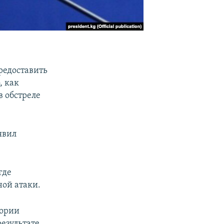
редоставить
, как
 обстреле
явил
где
ной атаки.
тории
результате