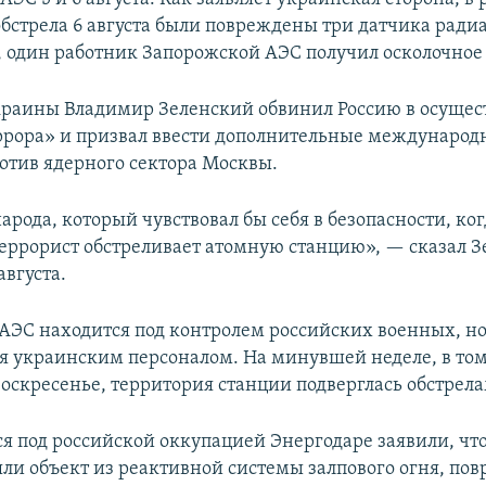
обстрела 6 августа были повреждены три датчика ради
 один работник Запорожской АЭС получил осколочное
раины Владимир Зеленский обвинил Россию в осущес
ррора» и призвал ввести дополнительные международ
ротив ядерного сектора Москвы.
арода, который чувствовал бы себя в безопасности, ко
террорист обстреливает атомную станцию», — сказал З
августа.
АЭС находится под контролем российских военных, н
я украинским персоналом. На минувшей неделе, в том
воскресенье, территория станции подверглась обстрела
я под российской оккупацией Энергодаре заявили, чт
яли объект из реактивной системы залпового огня, пов