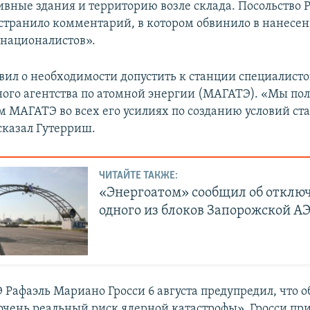
вные здания и территорию возле склада. Посольство 
странило комментарий, в котором обвинило в нанесен
националистов».
вил о необходимости допустить к станции специалисто
го агентства по атомной энергии (МАГАТЭ). «Мы по
 МАГАТЭ во всех его усилиях по созданию условий ст
сказал Гутерриш.
ЧИТАЙТЕ ТАКЖЕ:
«Энергоатом» сообщил об отклю
одного из блоков Запорожской А
 Рафаэль Мариано Гросси 6 августа предупредил, что о
очень реальный риск ядерной катастрофы». Гросси при