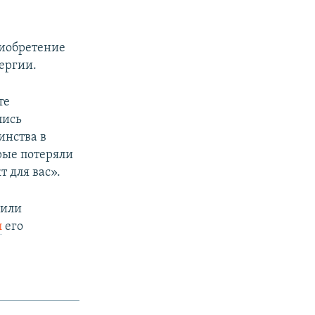
риобретение
ергии.
те
пись
инства в
рые потеряли
т для вас».
 или
л
его