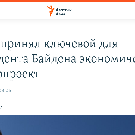
 принял ключевой для
дента Байдена экономич
опроект
 08:06
ся