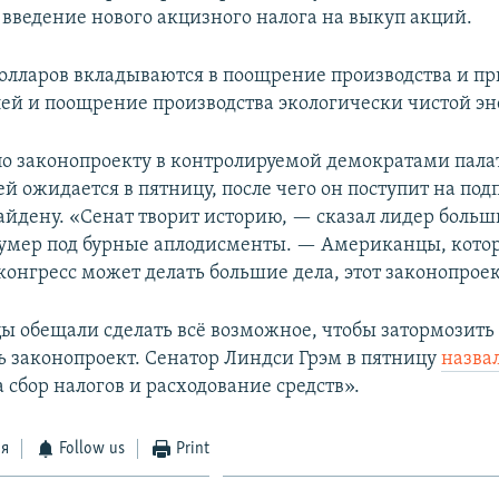
 введение нового акцизного налога на выкуп акций.
лларов вкладываются в поощрение производства и п
ей и поощрение производства экологически чистой эн
по законопроекту в контролируемой демократами пала
й ожидается в пятницу, после чего он поступит на под
айдену. «Сенат творит историю, — сказал лидер больш
умер под бурные аплодисменты. — Американцы, кото
о конгресс может делать большие дела, этот законопроек
ы обещали сделать всё возможное, чтобы затормозить
ь законопроект. Сенатор Линдси Грэм в пятницу
назва
 сбор налогов и расходование средств».
ся
Follow us
Print