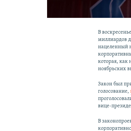
В воскресень
миллиардов д
нацеленный н
корпоративны
которая, как
ноябрьских в
Закон был пр
голосование,
проголосовали
вице-президе
В законопрое
корпоративно