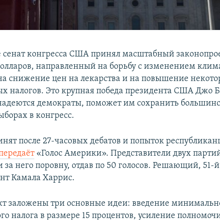
е сенат конгресса США принял масштабный законопрое
олларов, направленный на борьбу с изменением клима
а снижение цен на лекарства и на повышение некот
х налогов. Это крупная победа президента США Джо Б
 надеются демократы, поможет им сохранить большинс
ыборах в конгресс.
инят после 27-часовых дебатов и попыток республикан
передаёт
«Голос Америки». Представители двух парти
 за него поровну, отдав по 50 голосов. Решающий, 51-й
нт Камала Харрис.
кт заложены три основные идеи: введение минимальн
го налога в размере 15 процентов, усиление полномоч