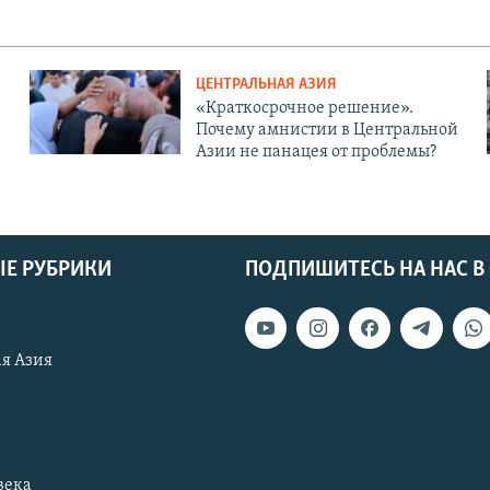
ЦЕНТРАЛЬНАЯ АЗИЯ
«Краткосрочное решение».
Почему амнистии в Центральной
Азии не панацея от проблемы?
Е РУБРИКИ
ПОДПИШИТЕСЬ НА НАС В
я Азия
века