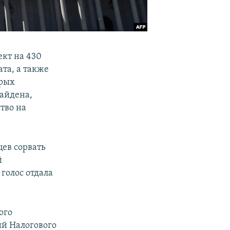
кт на 430
та, а также
орых
айдена,
тво на
цев сорвать
й
 голос отдала
ого
ий Налогового