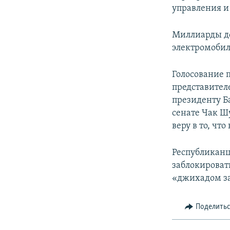
управления и
Миллиарды до
электромобил
Голосование 
представителе
президенту Б
сенате Чак Ш
веру в то, чт
Республиканц
заблокироват
«джихадом за
Поделить