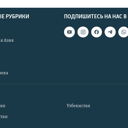
Е РУБРИКИ
ПОДПИШИТЕСЬ НА НАС В
я Азия
века
тан
Узбекистан
тан