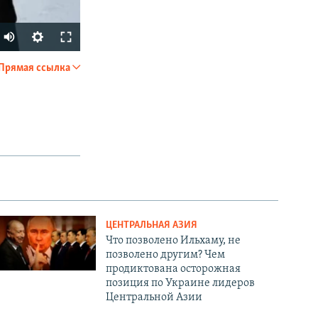
Auto
240p
Прямая ссылка
SHARE
360p
480p
720p
1080p
px
width
ЦЕНТРАЛЬНАЯ АЗИЯ
Что позволено Ильхаму, не
позволено другим? Чем
продиктована осторожная
позиция по Украине лидеров
Центральной Азии