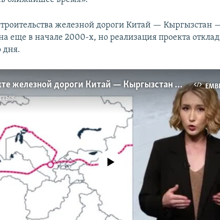
троительства железной дороги Китай — Кыргызстан 
на еще в начале 2000-х, но реализация проекта откла
 дня.
Всё о проекте железной дороги Китай — Кыргызстан — Узбекистан: почему она важна для стран Центральной Азии
EMB
ттык
No media source currently available