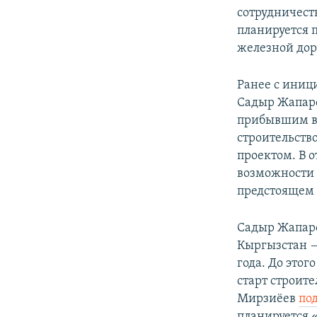
сотрудничеств
планируется 
железной дор
Ранее с иниц
Садыр Жапаро
прибывшим в 
строительств
проектом. В о
возможности 
предстоящем 
Садыр Жапар
Кыргызстан —
года. До это
старт строите
Мирзиёев
по
планируется 