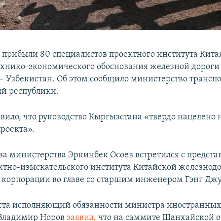
 прибыли 80 специалистов проектного института Кита
ехнико-экономического обоснования железной дороги
 Узбекистан. Об этом сообщило министерство транспо
й республики.
явило, что руководство Кыргызстана «твердо нацелено
роекта».
ва министерства Эркинбек Осоев встретился с предст
ктно-изыскательского института Китайской железно
 корпорации во главе со старшим инженером Гэнг Дж
уста исполняющий обязанности министра иностранных
 Владимир Норов
заявил,
что на саммите Шанхайской 