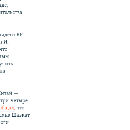
нде,
ительства
зидент КР
н И,
что
ьным
зучить
на
 Китай —
 три-четыре
общал,
что
истана Шавкат
роги