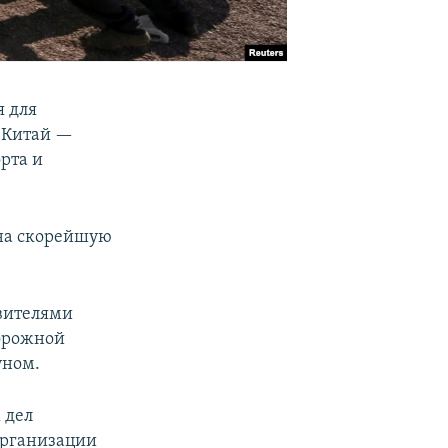
я для
 Китай —
рта и
 на скорейшую
авителями
дорожной
уном.
 дел
организации