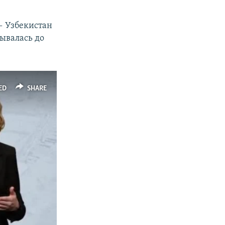
— Узбекистан
дывалась до
ED
SHARE