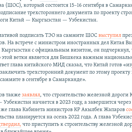
а (ШОС), который состоится 15–16 сентября в Самарка
подписание трехстороннего документа по проекту стро
оги Китай — Кыргызстан — Узбекистан.
иативой подписать ТЭО на саммите ШОС
выступил
пре
в. На встрече с министром иностранных дел Китая Ва
Кыргызстан с официальным визитом, он подчеркнул, 
о этой ветки является для Бишкека важным национал
твет глава китайского МИД сказал, что Китай готов «и
заключить трехсторонний документ по этому проекту 
саммите в сентябре в Самарканде».
ов также
заявлял
, что строительство железной дороги
 Узбекистан начнется в 2023 году, а завершится через
го же глава Кабинета министров КР Акылбек Жапаров
со
льства планируется на осень 2022 года. А глава Узбек
дтвердил,
что приступить к строительству железной до
«в ближайшее время».