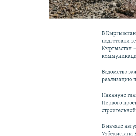
В Кыргызстан
подготовки т
Кыргызстан —
коммуникаци
Ведомство за
реализацию п
Накануне гла
Первого прое
строительной
В начале авг
Узбекистана