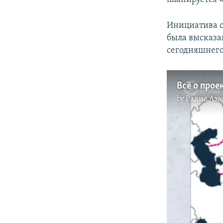
Инициатива с
была высказа
сегодняшнего
by
Радио Аза