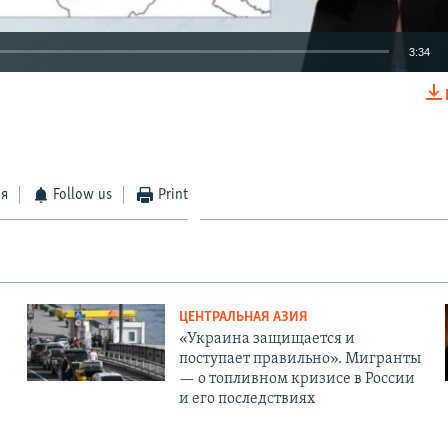
3:34
EMBED
ся
Follow us
Print
Auto
240p
360p
480p
720p
1080p
ЦЕНТРАЛЬНАЯ АЗИЯ
«Украина защищается и
поступает правильно». Мигранты
— о топливном кризисе в России
и его последствиях