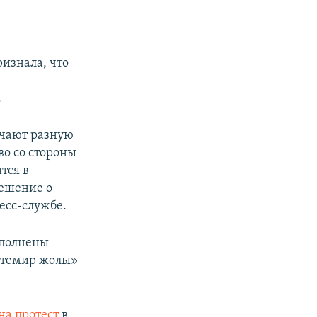
изнала, что
.
учают разную
во со стороны
тся в
решение о
есс-службе.
ыполнены
 темир жолы»
на протест
в