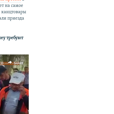
ет на самое
и канцтовары
вали приезда
неу требуют
ED
SHARE