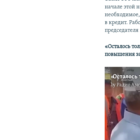
начале этой н
необходимое,
в кредит. Раб
председателя
«Осталось то
повышения зар
by
Радио Аза