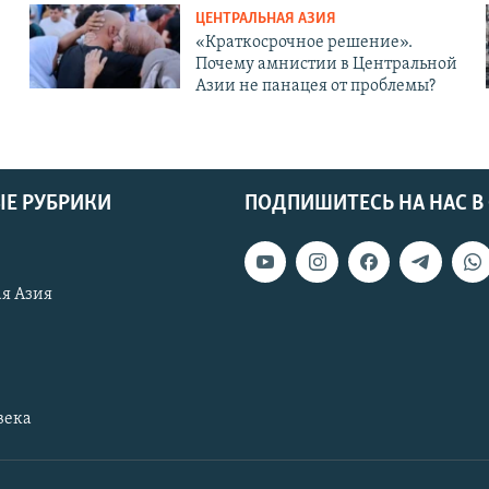
ЦЕНТРАЛЬНАЯ АЗИЯ
«Краткосрочное решение».
Почему амнистии в Центральной
Азии не панацея от проблемы?
Е РУБРИКИ
ПОДПИШИТЕСЬ НА НАС В
я Азия
века