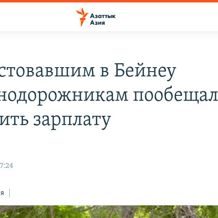
стовавшим в Бейнеу
нодорожникам пообеща
ить зарплату
17:24
ся