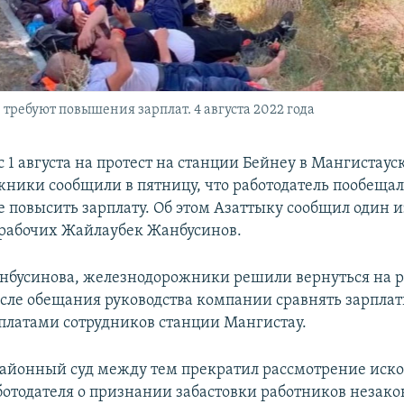
ребуют повышения зарплат. 4 августа 2022 года
1 августа на протест на станции Бейнеу в Мангистаус
ники сообщили в пятницу, что работодатель пообеща
е повысить зарплату. Об этом Азаттыку сообщил один и
рабочих Жайлаубек Жанбусинов.
нбусинова, железнодорожники решили вернуться на р
 после обещания руководства компании сравнять зарпла
рплатами сотрудников станции Мангистау.
айонный суд между тем прекратил рассмотрение иско
ботодателя о признании забастовки работников незакон