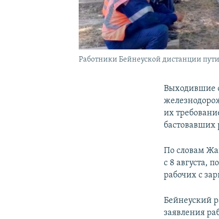
Работники Бейнеуской дистанции пути т
Выходившие с 
железнодорож
их требовани
бастовавших 
По словам Жа
с 8 августа,
рабочих с за
Бейнеуский р
заявления ра