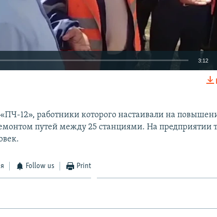
3:12
EMBED
«ПЧ-12», работники которого настаивали на повышени
емонтом путей между 25 станциями. На предприятии 
овек.
Auto
240p
360p
480p
720p
1080p
ся
Follow us
Print