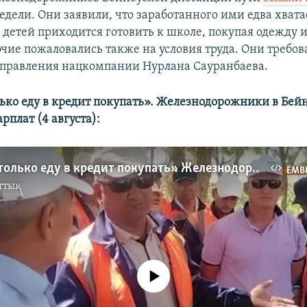
едели. Они заявили, что заработанного ими едва хвата
 детей приходится готовить к школе, покупая одежду 
очие пожаловались также на условия труда. Они требо
 правления нацкомпании Нурлана Сауранбаева.
лько еду в кредит покупать». Железнодорожники в Бей
плат (4 августа):
«Осталось только еду в кредит покупать». Железнодорожники в Бейнеу требуют повышения зарплат
EMB
ттык
No media source currently available