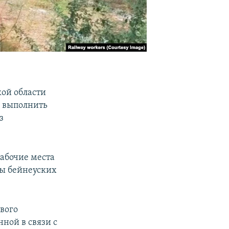
кой области
л выполнить
з
абочие места
ты бейнеуских
вого
ной в связи с