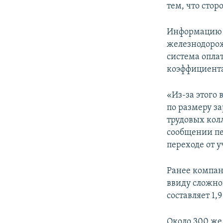
тем, что сто
Информацию п
железнодорож
система опла
коэффициента
«Из-за этого
по размеру з
трудовых кол
сообщении пе
переходе от 
Ранее компа
ввиду сложно
составляет 1,
Около 300 же