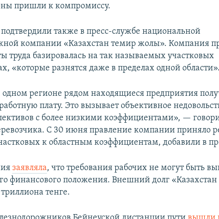
роны пришли к компромиссу.
одтвердили также в пресс-службе национальной
ной компании «Казахстан темир жолы». Компания пр
ты труда базировалась на так называемых участковых
х, «которые разнятся даже в пределах одной области»
 в одном регионе рядом находящиеся предприятия пол
аработную плату. Это вызывает объективное недовольст
лективов с более низкими коэффициентами», — говори
ревозчика. С 30 июня правление компании приняло 
участковых к областным коэффициентам, добавили в пр
ния
заявляла
, что требования рабочих не могут быть в
го финансового положения. Внешний долг «Казахстан
9 триллиона тенге.
лезнодорожников Бейнеуской дистанции пути
вышли 