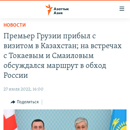
Доступность
ссылок
Вернуться
НОВОСТИ
к
ЦЕНТРАЛЬНАЯ АЗИЯ
Премьер Грузии прибыл с
основному
НОВОСТИ
КАЗАХСТАН
содержанию
визитом в Казахстан; на встречах
ВОЙНА В УКРАИНЕ
Вернутся
КЫРГЫЗСТАН
с Токаевым и Смаиловым
к
НА ДРУГИХ ЯЗЫКАХ
УЗБЕКИСТАН
обсуждался маршрут в обход
главной
ТАДЖИКИСТАН
ҚАЗАҚША
навигации
России
ПОДПИШИТЕСЬ НА НАС В СОЦСЕТЯХ
Вернутся
КЫРГЫЗЧА
к
27 июля 2022, 16:00
ЎЗБЕКЧА
поиску
Поделиться
ТОҶИКӢ
Все сайты РСЕ/РС
TÜRKMENÇE