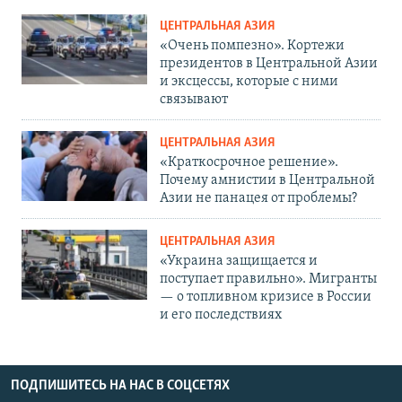
ЦЕНТРАЛЬНАЯ АЗИЯ
«Очень помпезно». Кортежи
президентов в Центральной Азии
и эксцессы, которые с ними
связывают
ЦЕНТРАЛЬНАЯ АЗИЯ
«Краткосрочное решение».
Почему амнистии в Центральной
Азии не панацея от проблемы?
ЦЕНТРАЛЬНАЯ АЗИЯ
«Украина защищается и
поступает правильно». Мигранты
— о топливном кризисе в России
и его последствиях
ПОДПИШИТЕСЬ НА НАС В СОЦСЕТЯХ