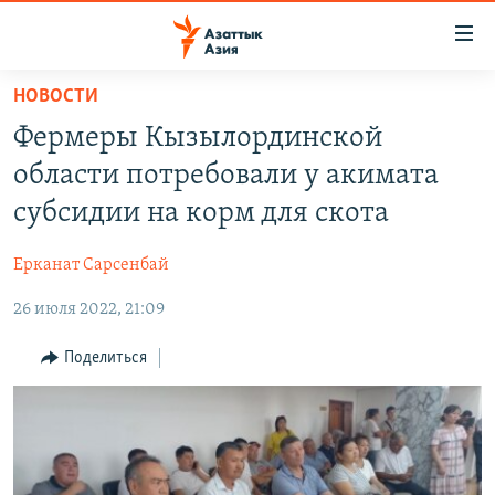
Доступность
ссылок
Вернуться
НОВОСТИ
к
ЦЕНТРАЛЬНАЯ АЗИЯ
Фермеры Кызылординской
основному
НОВОСТИ
КАЗАХСТАН
содержанию
области потребовали у акимата
ВОЙНА В УКРАИНЕ
Вернутся
КЫРГЫЗСТАН
субсидии на корм для скота
к
НА ДРУГИХ ЯЗЫКАХ
УЗБЕКИСТАН
главной
Ерканат Сарсенбай
ТАДЖИКИСТАН
ҚАЗАҚША
навигации
ПОДПИШИТЕСЬ НА НАС В СОЦСЕТЯХ
Вернутся
26 июля 2022, 21:09
КЫРГЫЗЧА
к
ЎЗБЕКЧА
Поделиться
поиску
ТОҶИКӢ
Все сайты РСЕ/РС
TÜRKMENÇE