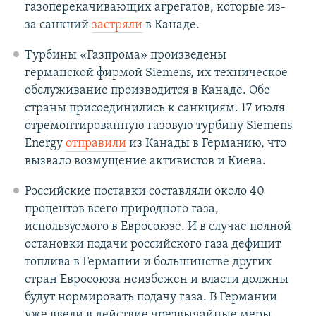
газоперекачивающих агрегатов, которые из-
за санкций
застряли
в Канаде.
Турбины «Газпрома» произведены
германской фирмой Siemens, их техническое
обслуживание производится в Канаде. Обе
страны присоединились к санкциям. 17 июля
отремонтированную газовую турбину Siemens
Energy
отправили
из Канады в Германию, что
вызвало возмущение активистов и Киева.
Российские поставки составляли около 40
процентов всего природного газа,
используемого в Евросоюзе. И в случае полной
остановки подачи российского газа дефицит
топлива в Германии и большинстве других
стран Евросоюза неизбежен и власти должны
будут нормировать подачу газа. В Германии
уже ввели в действие чрезвычайные меры