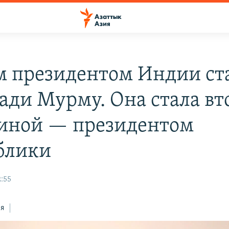
 президентом Индии ст
ади Мурму. Она стала вт
ной — президентом
блики
2:55
ся