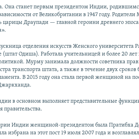
а. Она станет первым президентом Индии, родившимс
зависимости от Великобритании в 1947 году. Родители
ть царицы Драупади — главной героини древнего эпоса
а».
скница отделения искусств Женского университета Р
 (штат Одиша). Работала учительницей и более 20 лет 
олитикой. Мурму занимала должности советника прав
тра транспорта штата, а также в течение двух сроков
ламента. В 2015 году она стала первой женщиной на по
Джаркханда.
дии в основном выполняет представительные функци
я правительства.
тории Индии женщиной-президентом была Пратибха Д
ла избрана на этот пост 19 июля 2007 года и возглавлял