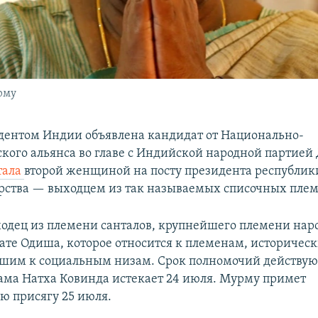
рму
ентом Индии объявлена кандидат от Национально-
кого альянса во главе с Индийской народной партией
тала
второй женщиной на посту президента республик
арства — выходцем из так называемых списочных плем
дец из племени санталов, крупнейшего племени наро
ате Одиша, которое относится к племенам, историчес
шим к социальным низам. Срок полномочий действу
ама Натха Ковинда истекает 24 июля. Мурму примет
ю присягу 25 июля.