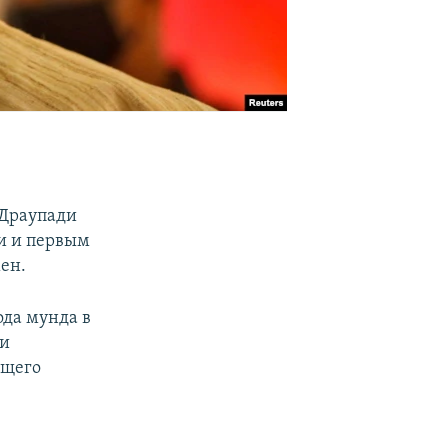
 Драупади
и и первым
ен.
да мунда в
ки
ющего