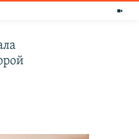
ала
орой