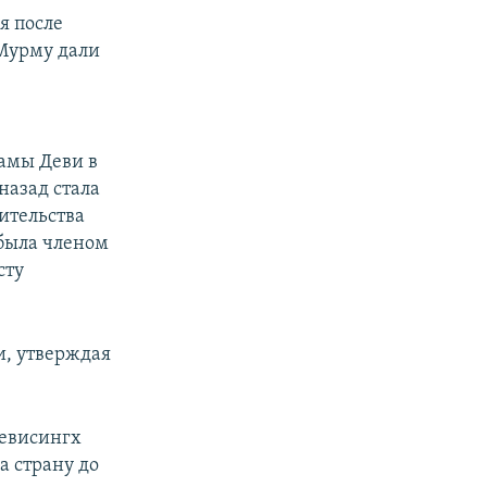
я после
 Мурму дали
амы Деви в
назад стала
ительства
 была членом
сту
и, утверждая
евисингх
а страну до