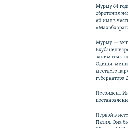
Мурму 64 год
обретения не
ей имя в чес
«Махабхарат
Мурму — выпу
Бхубанешваре
заниматься п
Одиши, минис
местного пар
губернатора 
Президент Ин
постановлени
Первой в ис
Патил. Она бы