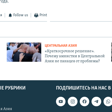
года.
ся
Follow us
Print
ЦЕНТРАЛЬНАЯ АЗИЯ
«Краткосрочное решение».
Почему амнистии в Центральной
Азии не панацея от проблемы?
Е РУБРИКИ
ПОДПИШИТЕСЬ НА НАС В
я Азия