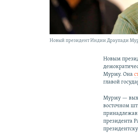
Новый президент Индии Драупади Му
Новым презид
демократичес
Мурму. Она
с
главой госуд
Мурму — выхо
восточном шт
принадлежав
президента Р
президентску