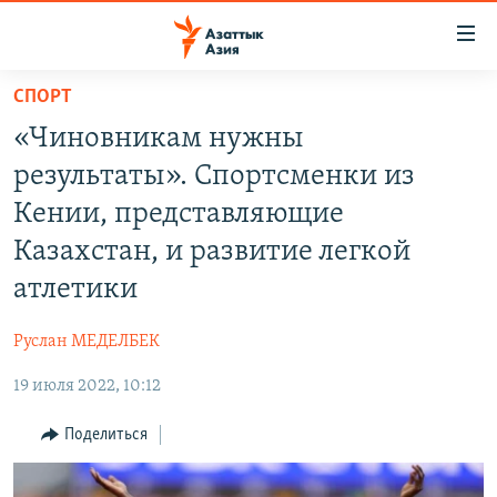
Доступность
ссылок
Вернуться
СПОРТ
к
ЦЕНТРАЛЬНАЯ АЗИЯ
«Чиновникам нужны
основному
НОВОСТИ
КАЗАХСТАН
содержанию
результаты». Спортсменки из
ВОЙНА В УКРАИНЕ
Вернутся
КЫРГЫЗСТАН
Кении, представляющие
к
НА ДРУГИХ ЯЗЫКАХ
УЗБЕКИСТАН
Казахстан, и развитие легкой
главной
ТАДЖИКИСТАН
ҚАЗАҚША
навигации
атлетики
ПОДПИШИТЕСЬ НА НАС В СОЦСЕТЯХ
Вернутся
КЫРГЫЗЧА
к
Руслан МЕДЕЛБЕК
ЎЗБЕКЧА
поиску
19 июля 2022, 10:12
ТОҶИКӢ
Все сайты РСЕ/РС
Поделиться
TÜRKMENÇE