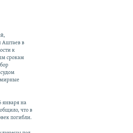
й,
и Аштаев в
ости к
ым срокам
ыбор
 судом
к мирные
6 января на
общило, что в
овек погибли.