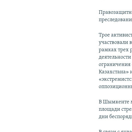
Правозащитни
преследовани
Трое активист
участвовали 
рамках трех 
деятельности
ограничения 
Казахстана» 
«экстремистс
оппозиционн
В Шымкенте м
площади стре
дни беспорядк