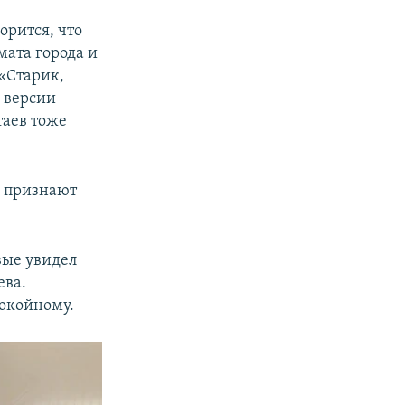
орится, что
мата города и
(«Старик,
о версии
таев тоже
е признают
вые увидел
ева.
покойному.