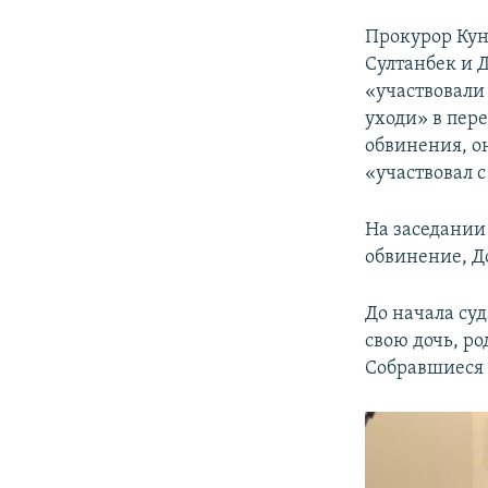
Прокурор Кун
Султанбек и 
«участвовали
уходи» в пере
обвинения, о
«участвовал 
На заседании
обвинение, Д
До начала су
свою дочь, ро
Собравшиеся 