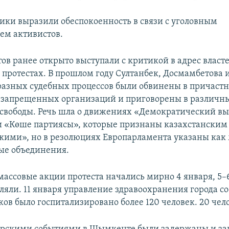
ки выразили обеспокоенность в связи с уголовным
ем активистов.
ов ранее открыто выступали с критикой в адрес власте
в протестах. В прошлом году Султанбек, Досмамбетова 
разных судебных процессов были обвинены в причастн
 запрещенных организаций и приговорены в различн
свободы. Речь шла о движениях «Демократический в
и «Көше партиясы», которые признаны казахстанским
кими», но в резолюциях Европарламента указаны ка
ые объединения.
ассовые акции протеста начались мирно 4 января, 5–
ляли. 11 января управление здравоохранения города со
ов было госпитализировано более 120 человек. 20 чел