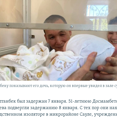
беку показывают его дочь, которую он впервые увидел в зале с
лтанбек был задержан 7 января. 51-летнюю Досмамбето
ева подвергли задержанию 8 января. С тех пор они нах
едственном изоляторе в микрорайоне Сауле, учреждени