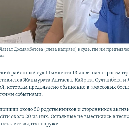
яззат Досмамбетова (слева направо) в суде, где им предъявл
ода
кий районный суд Шымкента 13 июля начал рассматри
тивистов Жанмурата Аштаева, Кайрата Султанбека и 
й, которым предъявлено обвинение в «массовых бесп
рскими событиями.
пришли около 50 родственников и сторонников активис
айти около 20 из них. Остальные не вместились в тесн
остались ждать снаружи.