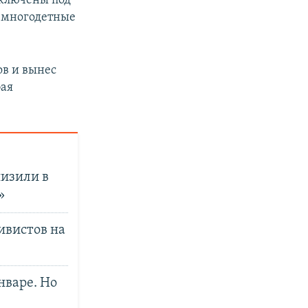
аключены под
— многодетные
ов и вынес
бая
низили в
»
ивистов на
варе. Но