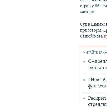
В связи с ян
стражу 86 че
матери.
Суд в Шымкен
приговоры. Е
Садибекова
п
ЧИТАЙТЕ ТАКЖ
С «преп
рейтинг
«Новый 
фоне об
Раскрыт
стреляв