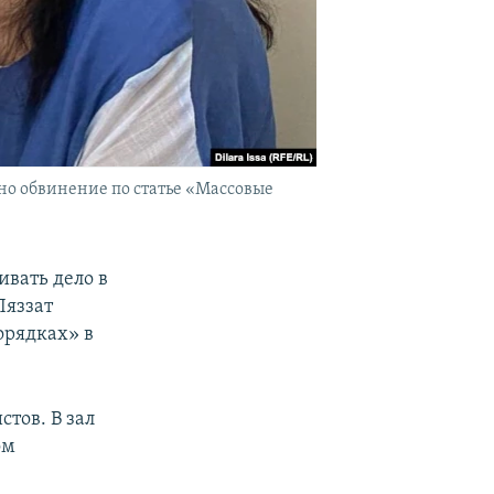
ено обвинение по статье «Массовые
вать дело в
Ляззат
орядках» в
тов. В зал
ом