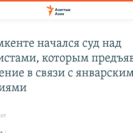
кенте начался суд над
истами, которым предъя
ение в связи с январски
иями
:07
ся