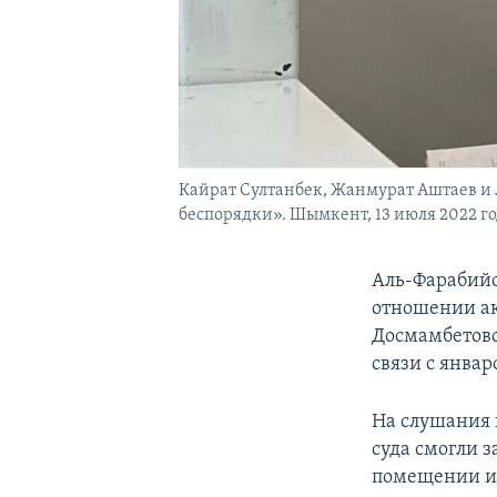
Кайрат Султанбек, Жанмурат Аштаев и Л
беспорядки». Шымкент, 13 июля 2022 г
Аль-Фарабийс
отношении ак
Досмамбетово
связи с янва
На слушания 
суда смогли з
помещении и 