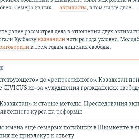
варскими событиями в Шымкенте были задержаны и з
ловек. Семеро из них —
активисты
, в том числе двое 
те ранее рассмотрел дела в отношении двух активист
ргали Кулбаеву
назначили
четыре года условно, Молда
риговорили
к трем годам лишения свободы.
Е:
ятствующего» до «репрессивного». Казахстан по
е CIVICUS из-за «ухудшения гражданских свобод
Казахстан» и старые методы. Преследования акт
ъявленного курса на реформы
ы имена еще семерых погибших в Шымкенте в ян
ших не привлекут к ответу