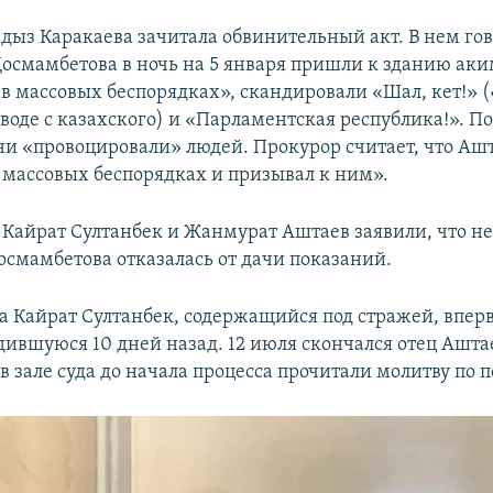
дыз Каракаева зачитала обвинительный акт. В нем гов
Досмамбетова в ночь на 5 января пришли к зданию аки
 в массовых беспорядках», скандировали «Шал, кет!» 
воде с казахского) и «Парламентская республика!». П
ни «провоцировали» людей. Прокурор считает, что Аш
с массовых беспорядках и призывал к ним».
 Кайрат Султанбек и Жанмурат Аштаев заявили, что н
осмамбетова отказалась от дачи показаний.
да Кайрат Султанбек, содержащийся под стражей, впер
дившуюся 10 дней назад. 12 июля скончался отец Ашта
в зале суда до начала процесса прочитали молитву по 