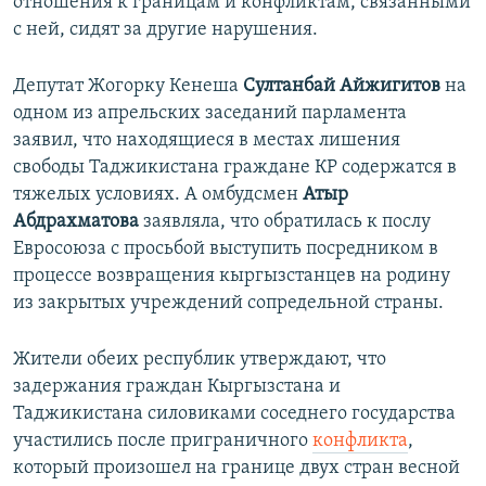
отношения к границам и конфликтам, связанными
с ней, сидят за другие нарушения.
Депутат Жогорку Кенеша
Султанбай Айжигитов
на
одном из апрельских заседаний парламента
заявил, что находящиеся в местах лишения
свободы Таджикистана граждане КР содержатся в
тяжелых условиях. А омбудсмен
Атыр
Абдрахматова
заявляла, что обратилась к послу
Евросоюза с просьбой выступить посредником в
процессе возвращения кыргызстанцев на родину
из закрытых учреждений сопредельной страны.
Жители обеих республик утверждают, что
задержания граждан Кыргызстана и
Таджикистана силовиками соседнего государства
участились после приграничного
конфликта
,
который произошел на границе двух стран весной