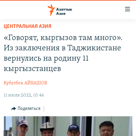
Доступность
ссылок
Вернуться
ЦЕНТРАЛЬНАЯ АЗИЯ
к
ЦЕНТРАЛЬНАЯ АЗИЯ
«Говорят, кыргызов там много».
основному
НОВОСТИ
КАЗАХСТАН
содержанию
Из заключения в Таджикистане
ВОЙНА В УКРАИНЕ
Вернутся
КЫРГЫЗСТАН
вернулись на родину 11
к
НА ДРУГИХ ЯЗЫКАХ
УЗБЕКИСТАН
кыргызстанцев
главной
ТАДЖИКИСТАН
ҚАЗАҚША
навигации
ПОДПИШИТЕСЬ НА НАС В СОЦСЕТЯХ
Кубатбек АЙБАШОВ
Вернутся
КЫРГЫЗЧА
к
11 июля 2022, 10:46
ЎЗБЕКЧА
поиску
Поделиться
ТОҶИКӢ
Все сайты РСЕ/РС
TÜRKMENÇE