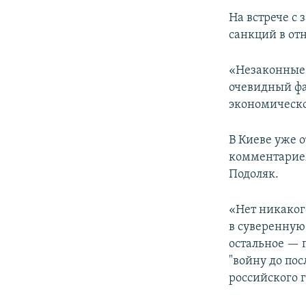
На встрече с
санкций в от
«Незаконные 
очевидный фа
экономическо
В Киеве уже 
комментарием
Подоляк.
«Нет никаког
в суверенную
остальное — 
"войну до по
российского 