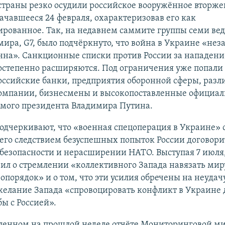
страны резко осудили российское вооружённое вторже
ачавшееся 24 февраля, охарактеризовав его как
ированное. Так, на недавнем саммите группы семи ве
ира, G7, было подчёркнуто, что война в Украине «нез
нна». Санкционные списки против России за нападени
остепенно расширяются. Под ограничения уже попали
оссийские банки, предприятия оборонной сферы, раз
омпании, бизнесмены и высокопоставленные официал
амого президента Владимира Путина.
одчеркивают, что «военная спецоперация в Украине» с
его следствием безуспешных попыток России договори
 безопасности и нерасширении НАТО. Выступая 7 июля
ил о стремлении «коллективного Запада навязать мир
порядок» и о том, что эти усилия обречены на неудач
елание Запада «спровоцировать конфликт в Украине 
бы с Россией».
вленном на прошлой неделе отчёте Мониторинговой м