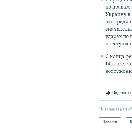
по правам 
Украину в 
что среди 
значительн
ударах по
преступле
С конца фе
14 тысяч ч
вооруженн
Поделить
This item is part of
Новости
В