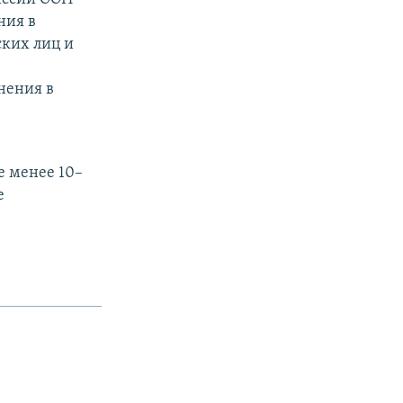
ния в
ских лиц и
нения в
е менее 10–
е