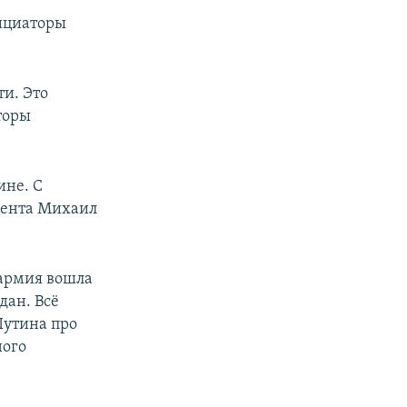
нициаторы
и. Это
торы
ине. С
дента Михаил
-армия вошла
дан. Всё
Путина про
ного