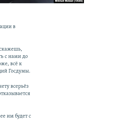
ации в
 скажешь,
ть с нами до
же, всё к
ций Госдумы.
чету всерьёз
отказывается
ее им будет с