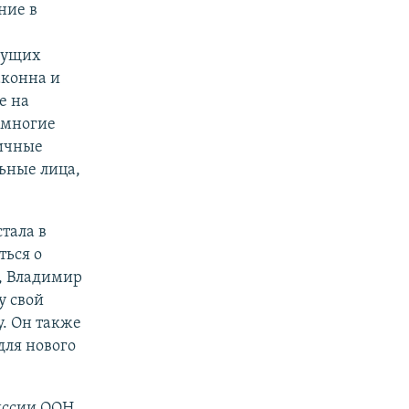
ние в
дущих
аконна и
е на
 многие
личные
ьные лица,
тала в
ться о
, Владимир
у свой
у. Он также
для нового
иссии ООН