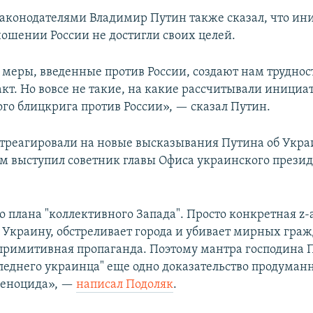
 законодателями Владимир Путин также сказал, что и
ношении России не достигли своих целей.
меры, введенные против России, создают нам трудност
кт. Но вовсе не такие, на какие рассчитывали инициа
го блицкрига против России», — сказал Путин.
отреагировали на новые высказывания Путина об Укра
 выступил советник главы Офиса украинского прези
о плана "коллективного Запада". Просто конкретная z
 Украину, обстреливает города и убивает мирных граж
примитивная пропаганда. Поэтому мантра господина 
следнего украинца" еще одно доказательство продуман
геноцида», —
написал Подоляк
.