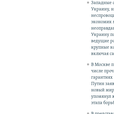
Западные 
Украину, н
неспровоц
экономик м
неоправда
Украину п
ведущие р
крупные к
включая с
В Москве п
числе проч
гарантиях
Путин заяв
новый миро
упомянул ж
этапа борь
В предста