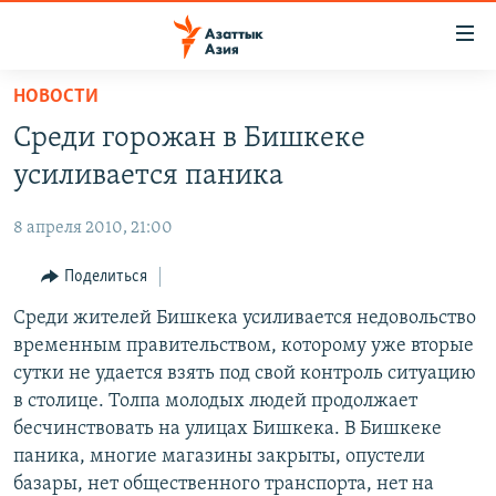
Доступность
ссылок
Вернуться
НОВОСТИ
к
ЦЕНТРАЛЬНАЯ АЗИЯ
Среди горожан в Бишкеке
основному
НОВОСТИ
КАЗАХСТАН
содержанию
усиливается паника
ВОЙНА В УКРАИНЕ
Вернутся
КЫРГЫЗСТАН
к
8 апреля 2010, 21:00
НА ДРУГИХ ЯЗЫКАХ
УЗБЕКИСТАН
главной
Поделиться
ТАДЖИКИСТАН
ҚАЗАҚША
навигации
ПОДПИШИТЕСЬ НА НАС В СОЦСЕТЯХ
Вернутся
Среди жителей Бишкека усиливается недовольство
КЫРГЫЗЧА
к
временным правительством, которому уже вторые
ЎЗБЕКЧА
поиску
сутки не удается взять под свой контроль ситуацию
ТОҶИКӢ
Все сайты РСЕ/РС
в столице. Толпа молодых людей продолжает
бесчинствовать на улицах Бишкека. В Бишкеке
TÜRKMENÇE
паника, многие магазины закрыты, опустели
базары, нет общественного транспорта, нет на