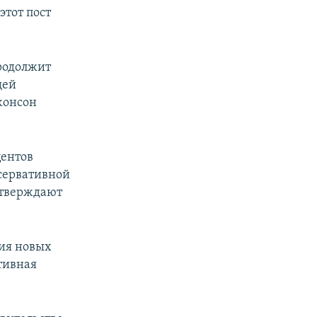
этот пост
продолжит
щей
жонсон
центов
сервативной
утверждают
ния новых
тивная