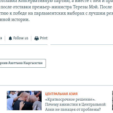
зглавил Консервативную партию, а вместе с ней и пр
у после отставки премьер-министра Терезы Мэй. После 
тию к победе на парламентских выборах с лучшим рез
енной истории.
ся
Follow us
Print
рхив Азаттыка Кыргызстан
ЦЕНТРАЛЬНАЯ АЗИЯ
«Краткосрочное решение».
Почему амнистии в Центральной
Азии не панацея от проблемы?