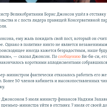
стр Великобритании Борис Джонсон ушёл в отставку 
ельства и с поста лидера правящей Консервативной пар
юля.
онсона, ему жаль покидать свой пост, который он счи
ре. Однако в политике никто не является незаменимым,
роисходящее иногда кажется безрадостным, наше буд
сным», — сказал Джонсон. По
сообщению
Би-би-си, ег
закончилось короткими аплодисментами собравшихся
ьер-министром фактически отказалось работать его же
о. Более 50 членов кабинета и высокопоставленных ч
ку.
 Джонсоном 5 июля министр финансов Надхим Захави
 премьер-министра уйти в отставку. 7 июля от своей д