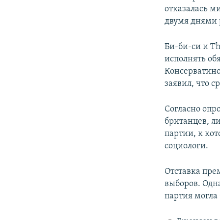
отказалась м
двумя днями 
Би-би-си и Th
исполнять об
Консерватино
заявил, что с
Согласно опр
британцев, л
партии, к ко
социологи.
Отставка пре
выборов. Одн
партия могла