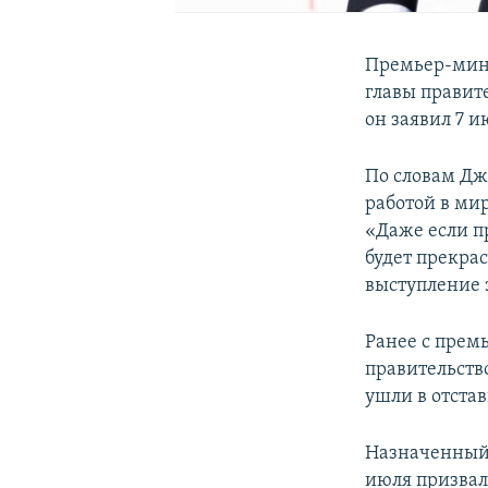
Премьер-мини
главы правит
он заявил 7 и
По словам Дж
работой в ми
«Даже если п
будет прекра
выступление 
Ранее с прем
правительств
ушли в отстав
Назначенный
июля призвал