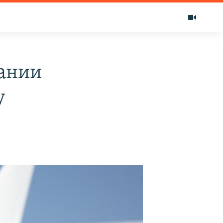
ании
у