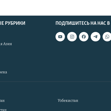
Е РУБРИКИ
ПОДПИШИТЕСЬ НА НАС В
я Азия
века
тан
Узбекистан
тан