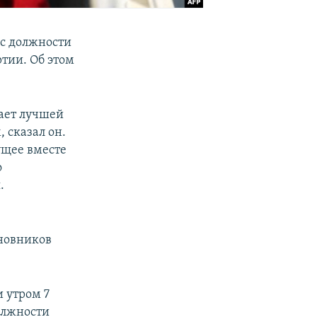
с должности
тии. Об этом
тает лучшей
 сказал он.
ущее вместе
о
.
иновников
 утром 7
олжности