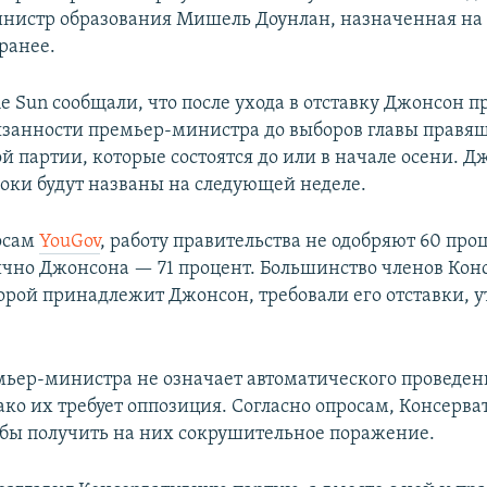
инистр образования Мишель Доунлан, назначенная на 
ранее.
e Sun сообщали, что после ухода в отставку Джонсон 
язанности премьер-министра до выборов главы правя
й партии, которые состоятся до или в начале осени. Д
роки будут названы на следующей неделе.
осам
YouGov
, работу правительства не одобряют 60 про
ично Джонсона — 71 процент. Большинство членов Кон
торой принадлежит Джонсон, требовали его отставки, 
мьер-министра не означает автоматического проведе
ако их требует оппозиция. Согласно опросам, Консерва
 бы получить на них сокрушительное поражение.